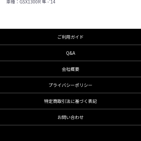
車種：GSX1300R 隼 -'14
●商品の仕様・価格につきましては事前の予告
無く変更となる場合がありますので了承願い
ます。
●商品は、予告無く販売終了する場合がありま
すのでご了承願います。
ご利用ガイド
Q&A
会社概要
プライバシーポリシー
特定商取引法に基づく表記
お問い合わせ