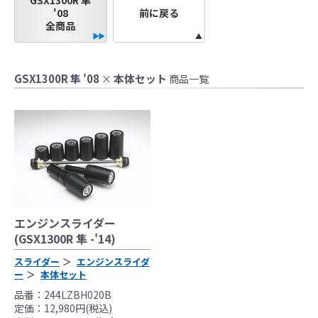
GSX1300R 隼
●当HP内では、マフラーの取付けイメージをわ
'08
前に戻る
かりやすくするために一般車両に装着した写
全商品
真を使用しております。
●レーシングパーツはサーキットにおけるスポ
ーツ走行ならびにレース使用を目的としてお
GSX1300R 隼 '08
本体セット
×
商品一覧
り公道（※）での使用は出来ません。
●国内で開催される全ての競技に対応するわけ
ではございません。
レースでの使用に際しては、主催者が発行す
る競技規則を確認の上、お客様ご自身の判断
により装着をお願い致します。
●取り付けについては専門の資格と知識・経験
を有した整備士が、指定のサービスマニュア
エンジンスライダー
ル、指定の基準に基づいた取り付けを行って
(GSX1300R 隼 -'14)
ください。
なお、取付時、使用時、その他で起きた全て
スライダー
エンジンスライダ
ー
本体セット
の事故、故障に対し保険、保証等は一切無
く、商品の返品、クレーム等も受付できませ
品番：244LZBH020B
定価：12,980円(税込)
んので、あらかじめご了承ください。