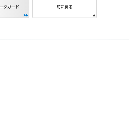
ークガード
前に戻る
フラーの取付けイメージをわかりやすくするために一般車両に
はサーキットにおけるスポーツ走行ならびにレース使用を目的
出来ません。
全ての競技に対応するわけではございません。
際しては、主催者が発行する競技規則を確認の上、お客様ご自
。
は専門の資格と知識・経験を有した整備士が、指定のサービス
り付けを行ってください。
用時、その他で起きた全ての事故、故障に対し保険、保証等は
受付できませんので、あらかじめご了承ください。
につきましては事前の予告無く変更となる場合がありますので
販売終了する場合がありますのでご了承願います。