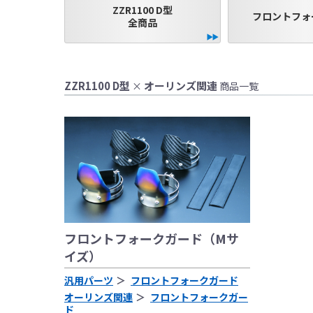
ZZR1100 D型
フロントフォ
全商品
ZZR1100 D型
オーリンズ関連
×
商品一覧
●当HP内では、マ
しております。
●レーシングパーツ
（※）での使用は
●国内で開催される
レースでの使用に
をお願い致します
●取り付けについて
基準に基づいた取
フロントフォークガード（Mサ
なお、取付時、使
イズ）
品、クレーム等も
●商品の仕様・価格
汎用パーツ
フロントフォークガード
●商品は、予告無く
オーリンズ関連
フロントフォークガー
ド