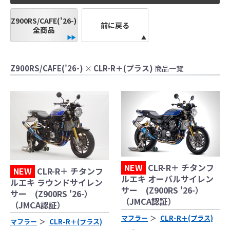
●当HP内では、マフラーの取付けイメージをわ
Z900RS/CAFE('26-)
かりやすくするために一般車両に装着した写
前に戻る
全商品
真を使用しております。
●レーシングパーツはサーキットにおけるスポ
ーツ走行ならびにレース使用を目的としてお
Z900RS/CAFE('26-)
CLR-R＋(プラス)
×
商品一覧
り公道（※）での使用は出来ません。
●国内で開催される全ての競技に対応するわけ
ではございません。
レースでの使用に際しては、主催者が発行す
る競技規則を確認の上、お客様ご自身の判断
により装着をお願い致します。
●取り付けについては専門の資格と知識・経験
を有した整備士が、指定のサービスマニュア
NEW
CLR-R＋ チタンフ
ル、指定の基準に基づいた取り付けを行って
NEW
CLR-R＋ チタンフ
ルエキ オーバルサイレン
ルエキ ラウンドサイレン
ください。
サー (Z900RS '26-）
サー (Z900RS '26-）
なお、取付時、使用時、その他で起きた全て
（JMCA認証）
（JMCA認証）
の事故、故障に対し保険、保証等は一切無
マフラー
CLR-R＋(プラス)
く、商品の返品、クレーム等も受付できませ
マフラー
CLR-R＋(プラス)