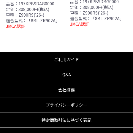
んので、あらかじめご了承ください。
品番：197KPBSDBG0000
品番：197KPBSDAG0000
定価：308,000円(税込)
●商品の仕様・価格につきましては事前の予告
定価：308,000円(税込)
車種：Z900RS('26-)
車種：Z900RS('26-)
無く変更となる場合がありますので了承願い
適合型式：「8BL-ZR902A」
適合型式：「8BL-ZR902A」
ます。
JMCA認証
JMCA認証
●商品は、予告無く販売終了する場合がありま
すのでご了承願います。
ご利用ガイド
Q&A
会社概要
プライバシーポリシー
特定商取引法に基づく表記