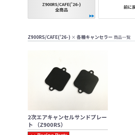
Z900RS/CAFE('26-)
前に
全商品
●当HP内では、マ
しております。
●レーシングパーツ
Z900RS/CAFE('26-)
各種キャンセラー
×
商品一覧
（※）での使用は
●国内で開催される
レースでの使用に
をお願い致します
●取り付けについて
基準に基づいた取
なお、取付時、使
品、クレーム等も
●商品の仕様・価格
●商品は、予告無く
2次エアキャンセルサンドプレー
ト （Z900RS）