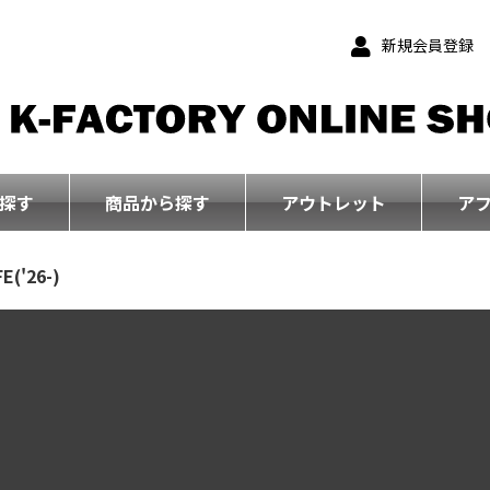
新規会員登録
探す
商品から探す
アウトレット
ア
E('26-)