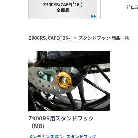
Z900RS/CAFE('26-)
前に
全商品
●当HP内では、マ
しております。
●レーシングパーツ
Z900RS/CAFE('26-)
スタンドフック
×
商品一覧
（※）での使用は
●国内で開催される
レースでの使用に
をお願い致します
●取り付けについて
基準に基づいた取
なお、取付時、使
品、クレーム等も
●商品の仕様・価格
●商品は、予告無く
Z900RS用スタンドフック
（M8)
メンテナンス類
スタンドフック