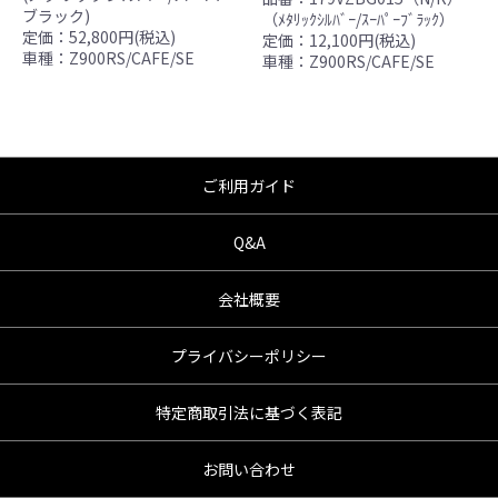
ブラック)
（ﾒﾀﾘｯｸｼﾙﾊﾞｰ/ｽｰﾊﾟｰﾌﾞﾗｯｸ）
●商品の仕様・価格につきましては事前の予告
定価：52,800円(税込)
定価：12,100円(税込)
無く変更となる場合がありますので了承願い
車種：Z900RS/CAFE/SE
車種：Z900RS/CAFE/SE
ます。
●商品は、予告無く販売終了する場合がありま
すのでご了承願います。
ご利用ガイド
Q&A
会社概要
プライバシーポリシー
特定商取引法に基づく表記
お問い合わせ