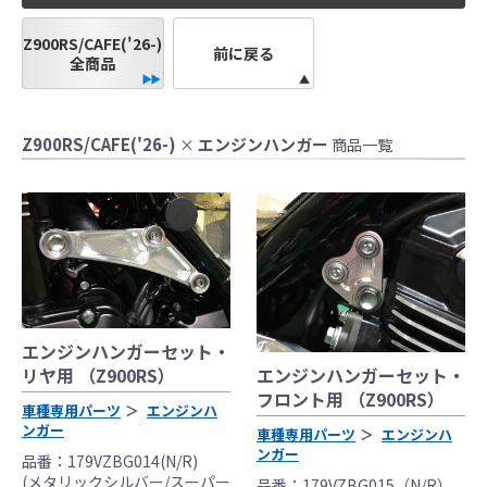
●当HP内では、マフラーの取付けイメージをわ
かりやすくするために一般車両に装着した写
Z900RS/CAFE('26-)
前に戻る
全商品
真を使用しております。
●レーシングパーツはサーキットにおけるスポ
ーツ走行ならびにレース使用を目的としてお
Z900RS/CAFE('26-)
エンジンハンガー
×
商品一覧
り公道（※）での使用は出来ません。
●国内で開催される全ての競技に対応するわけ
ではございません。
レースでの使用に際しては、主催者が発行す
る競技規則を確認の上、お客様ご自身の判断
により装着をお願い致します。
●取り付けについては専門の資格と知識・経験
を有した整備士が、指定のサービスマニュア
エンジンハンガーセット・
ル、指定の基準に基づいた取り付けを行って
エンジンハンガーセット・
リヤ用 （Z900RS）
ください。
フロント用 （Z900RS）
なお、取付時、使用時、その他で起きた全て
車種専用パーツ
エンジンハ
ンガー
の事故、故障に対し保険、保証等は一切無
車種専用パーツ
エンジンハ
ンガー
く、商品の返品、クレーム等も受付できませ
品番：179VZBG014(N/R)
(メタリックシルバー/スーパー
んので、あらかじめご了承ください。
品番：179VZBG015（N/R）