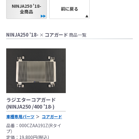
●当HP内では、マフラーの取付けイメージをわ
NINJA250 '18-
前に戻る
かりやすくするために一般車両に装着した写
全商品
真を使用しております。
●レーシングパーツはサーキットにおけるスポ
ーツ走行ならびにレース使用を目的としてお
NINJA250 '18-
コアガード
×
商品一覧
り公道（※）での使用は出来ません。
●国内で開催される全ての競技に対応するわけ
ではございません。
レースでの使用に際しては、主催者が発行す
る競技規則を確認の上、お客様ご自身の判断
により装着をお願い致します。
●取り付けについては専門の資格と知識・経験
を有した整備士が、指定のサービスマニュア
ラジエターコアガード
ル、指定の基準に基づいた取り付けを行って
(NINJA250 /400 '18-)
ください。
なお、取付時、使用時、その他で起きた全て
車種専用パーツ
コアガード
の事故、故障に対し保険、保証等は一切無
品番：000CZAA191Z(Rタイ
く、商品の返品、クレーム等も受付できませ
プ）
んので、あらかじめご了承ください。
定価：19,800円(税込)