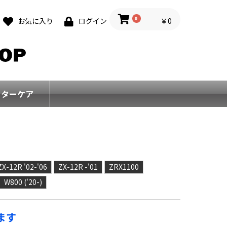
0
￥0
お気に入り
ログイン
フターケア
ZX-12R '02-'06
ZX-12R -'01
ZRX1100
W800 ('20-)
ます