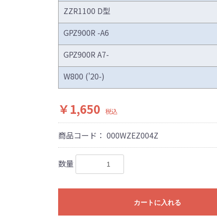
ZZR1100 D型
GPZ900R -A6
GPZ900R A7-
W800 ('20-)
フラーの取付けイメージをわかりやすくするために一般車両に
￥1,650
はサーキットにおけるスポーツ走行ならびにレース使用を目的
税込
出来ません。
全ての競技に対応するわけではございません。
商品コード：
000WZEZ004Z
際しては、主催者が発行する競技規則を確認の上、お客様ご自
。
数量
は専門の資格と知識・経験を有した整備士が、指定のサービス
り付けを行ってください。
用時、その他で起きた全ての事故、故障に対し保険、保証等は
受付できませんので、あらかじめご了承ください。
カートに入れる
につきましては事前の予告無く変更となる場合がありますので