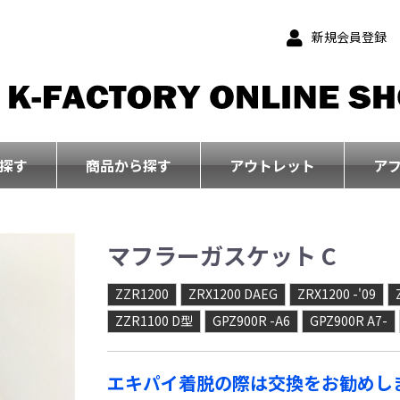
新規会員登録
探す
商品から探す
アウトレット
ア
マフラーガスケット C
ZZR1200
ZRX1200 DAEG
ZRX1200 -'09
ZZR1100 D型
GPZ900R -A6
GPZ900R A7-
エキパイ着脱の際は交換をお勧めし