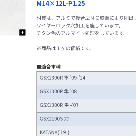
M14×12L-P1.25
材質は、アルミで複合型ＮＣ旋盤により削出
ワイヤーロック穴加工を施しています。
チタン色のアルマイト処理をしています。
※商品は１ヶの価格です。
■適合車種
GSX1300R 隼 '09-'14
GSX1300R 隼 '08
GSX1300R 隼 -'07
GSX1100S 刀
KATANA('19-)