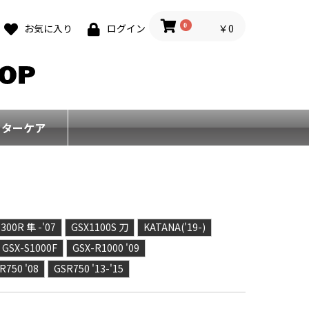
0
￥0
お気に入り
ログイン
フターケア
300R 隼 -'07
GSX1100S 刀
KATANA('19-)
GSX-S1000F
GSX-R1000 '09
R750 '08
GSR750 '13-'15