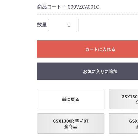
商品コード：
000VZCA001C
フラーの取付けイメージをわかりやすくするために一般車両に
数量
はサーキットにおけるスポーツ走行ならびにレース使用を目的
出来ません。
カートに入れる
全ての競技に対応するわけではございません。
際しては、主催者が発行する競技規則を確認の上、お客様ご自
。
お気に入りに追加
は専門の資格と知識・経験を有した整備士が、指定のサービス
り付けを行ってください。
用時、その他で起きた全ての事故、故障に対し保険、保証等は
受付できませんので、あらかじめご了承ください。
GSX1300
前に戻る
につきましては事前の予告無く変更となる場合がありますので
販売終了する場合がありますのでご了承願います。
GSX1300R 隼 -'07
GSX
全商品