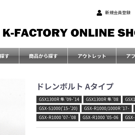
新規会員登録
探す
商品から探す
アウトレット
ア
ドレンボルト Aタイプ
GSX1300R 隼 '09-'14
GSX1300R 隼 '08
GSX1
GSX-S1000('15-'20)
GSX-R1000/1000R '17-
GSX-R1000 '07-'08
GSX-R1000 '05-06
GSX-