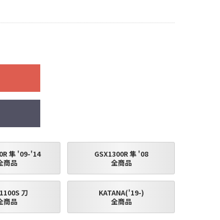
装着した写真を使用
としており公道
身の判断により装着
マニュアル、指定の
一切無く、商品の返
R 隼 '09-'14
GSX1300R 隼 '08
全商品
全商品
了承願います。
1100S 刀
KATANA('19-)
全商品
全商品