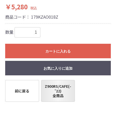
￥5,280
税込
●当HP内では、マフラーの取付けイメージをわ
商品コード：
179KZAO018Z
かりやすくするために一般車両に装着した写
真を使用しております。
●レーシングパーツはサーキットにおけるスポ
数量
ーツ走行ならびにレース使用を目的としてお
り公道（※）での使用は出来ません。
●国内で開催される全ての競技に対応するわけ
カートに入れる
ではございません。
レースでの使用に際しては、主催者が発行す
る競技規則を確認の上、お客様ご自身の判断
お気に入りに追加
により装着をお願い致します。
●取り付けについては専門の資格と知識・経験
を有した整備士が、指定のサービスマニュア
Z900RS/CAFE(-
前に戻る
'22)
ル、指定の基準に基づいた取り付けを行って
全商品
ください。
なお、取付時、使用時、その他で起きた全て
の事故、故障に対し保険、保証等は一切無