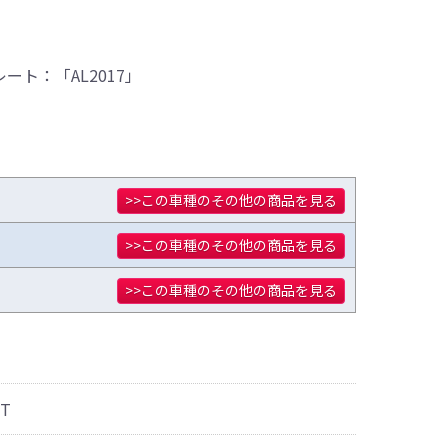
ト：「AL2017」
装着した写真を使用
>>この車種のその他の商品を見る
としており公道
>>この車種のその他の商品を見る
>>この車種のその他の商品を見る
身の判断により装着
マニュアル、指定の
一切無く、商品の返
0T