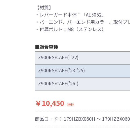
【材質】
・レバーガード本体：「AL5052」
・バーエンド、バーエンド用カラー、取付プレー
・付属ボルト：M8（ステンレス）
■適合車種
フラーの取付けイメージをわかりやすくするために一般車両に
Z900RS/CAFE(-'22)
はサーキットにおけるスポーツ走行ならびにレース使用を目的
Z900RS/CAFE('23-’25)
出来ません。
全ての競技に対応するわけではございません。
Z900RS/CAFE('26-)
際しては、主催者が発行する競技規則を確認の上、お客様ご自
。
￥10,450
は専門の資格と知識・経験を有した整備士が、指定のサービス
税込
り付けを行ってください。
用時、その他で起きた全ての事故、故障に対し保険、保証等は
商品コード：
179HZBX060H ～ 179HZBX06
受付できませんので、あらかじめご了承ください。