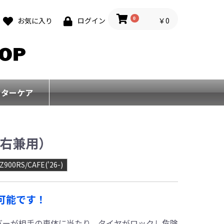
0
￥0
お気に入り
ログイン
フターケア
左右兼用）
Z900RS/CAFE('26-)
可能です！
レバーが相手の車体に当たり、タイヤがロックし危険