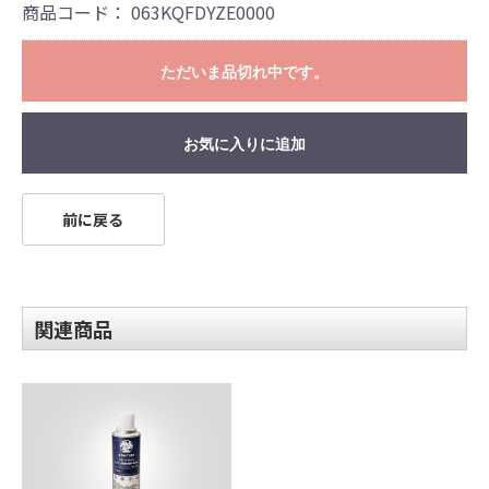
商品コード：
063KQFDYZE0000
●当HP内では、マフラーの取付けイメージをわ
かりやすくするために一般車両に装着した写
真を使用しております。
ただいま品切れ中です。
●レーシングパーツはサーキットにおけるスポ
ーツ走行ならびにレース使用を目的としてお
お気に入りに追加
り公道（※）での使用は出来ません。
●国内で開催される全ての競技に対応するわけ
ではございません。
前に戻る
レースでの使用に際しては、主催者が発行す
る競技規則を確認の上、お客様ご自身の判断
により装着をお願い致します。
●取り付けについては専門の資格と知識・経験
関連商品
を有した整備士が、指定のサービスマニュア
ル、指定の基準に基づいた取り付けを行って
ください。
なお、取付時、使用時、その他で起きた全て
の事故、故障に対し保険、保証等は一切無
く、商品の返品、クレーム等も受付できませ