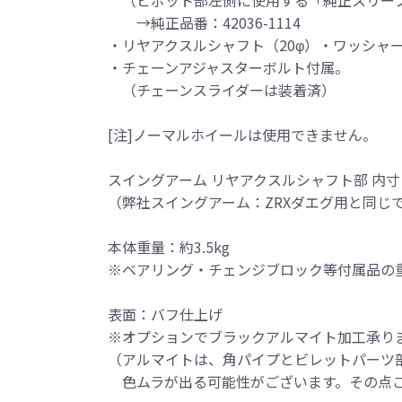
→純正品番：42036-1114
・リヤアクスルシャフト（20φ）・ワッシャ
・チェーンアジャスターボルト付属。
（チェーンスライダーは装着済）
[注]ノーマルホイールは使用できません。
スイングアーム リヤアクスルシャフト部 内寸
（弊社スイングアーム：ZRXダエグ用と同じ
本体重量：約3.5kg
※ベアリング・チェンジブロック等付属品の
表面：バフ仕上げ
※オプションでブラックアルマイト加工承ります
（アルマイトは、角パイプとビレットパーツ
色ムラが出る可能性がございます。その点ご