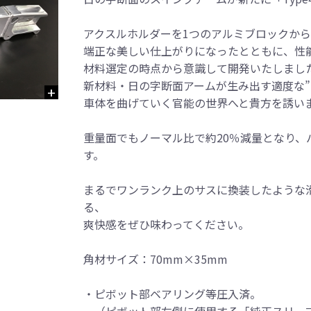
アクスルホルダーを1つのアルミブロックか
端正な美しい仕上がりになったとともに、性
材料選定の時点から意識して開発いたしまし
新材料・日の字断面アームが生み出す適度な”
車体を曲げていく官能の世界へと貴方を誘い
重量面でもノーマル比で約20％減量となり
す。
まるでワンランク上のサスに換装したような
る、
爽快感をぜひ味わってください。
角材サイズ：70mm×35mm
・ピボット部ベアリング等圧入済。
（ピボット部左側に使用する「純正スリー