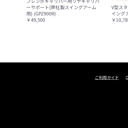
ブレンボキャリパー用リヤキャリパ
ーサポート(弊社製スイングアーム
V型スタ
用) (GPZ900R)
イングア
￥49,500
￥10,78
ご利用ガイド