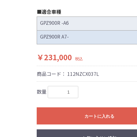
フラーの取付けイメージをわかりやすくするために一般車両に
■適合車種
はサーキットにおけるスポーツ走行ならびにレース使用を目的
GPZ900R -A6
出来ません。
全ての競技に対応するわけではございません。
GPZ900R A7-
際しては、主催者が発行する競技規則を確認の上、お客様ご自
。
￥231,000
は専門の資格と知識・経験を有した整備士が、指定のサービス
税込
り付けを行ってください。
用時、その他で起きた全ての事故、故障に対し保険、保証等は
商品コード：
112NZCX037L
受付できませんので、あらかじめご了承ください。
につきましては事前の予告無く変更となる場合がありますので
数量
販売終了する場合がありますのでご了承願います。
カートに入れる