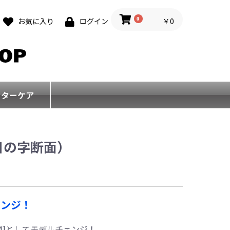
0
￥0
お気に入り
ログイン
フターケア
日の字断面）
ェンジ！
4]としてモデルチェンジ！