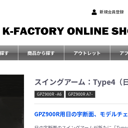
新規会員登録
探す
商品から探す
アウトレット
ア
スイングアーム：Type4（
GPZ900R -A6
GPZ900R A7-
GPZ900R用日の字断面、モデルチ
日の字断面のスイングアームが新たに「Type