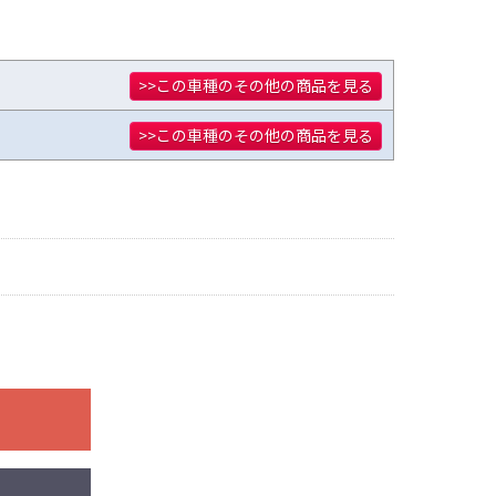
装着した写真を使用
としており公道
>>この車種のその他の商品を見る
>>この車種のその他の商品を見る
身の判断により装着
マニュアル、指定の
一切無く、商品の返
了承願います。