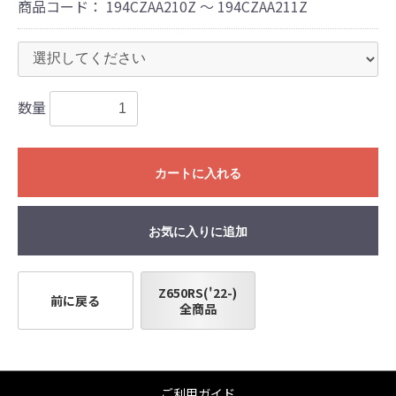
商品コード：
194CZAA210Z ～ 194CZAA211Z
く、商品の返品、クレーム等も受付できませ
んので、あらかじめご了承ください。
●商品の仕様・価格につきましては事前の予告
無く変更となる場合がありますので了承願い
ます。
数量
●商品は、予告無く販売終了する場合がありま
すのでご了承願います。
カートに入れる
お気に入りに追加
Z650RS('22-)
前に戻る
全商品
ご利用ガイド