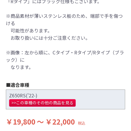
「Rタイプ」にはブラック仕様もございます。
※商品素材が薄いステンレス板のため、端部で手を傷つ
●当HP内では、マフラーの取付けイメージをわ
ける
かりやすくするために一般車両に装着した写
可能性があります。
真を使用しております。
お取り扱いには十分ご注意ください。
●レーシングパーツはサーキットにおけるスポ
ーツ走行ならびにレース使用を目的としてお
り公道（※）での使用は出来ません。
※画像：左から順に、Cタイプ・Rタイプ/Rタイプ（ブラ
●国内で開催される全ての競技に対応するわけ
ック）に
ではございません。
なります。
レースでの使用に際しては、主催者が発行す
る競技規則を確認の上、お客様ご自身の判断
■適合車種
により装着をお願い致します。
●取り付けについては専門の資格と知識・経験
Z650RS('22-)
を有した整備士が、指定のサービスマニュア
>>この車種のその他の商品を見る
ル、指定の基準に基づいた取り付けを行って
ください。
￥19,800 ～ ￥22,000
なお、取付時、使用時、その他で起きた全て
税込
の事故、故障に対し保険、保証等は一切無