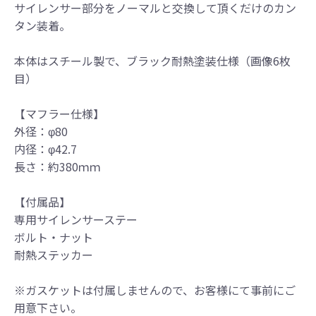
サイレンサー部分をノーマルと交換して頂くだけのカン
タン装着。
本体はスチール製で、ブラック耐熱塗装仕様（画像6枚
目）
【マフラー仕様】
外径：φ80
内径：φ42.7
●当HP内では、マフラーの取付けイメージをわ
長さ：約380ｍｍ
かりやすくするために一般車両に装着した写
真を使用しております。
【付属品】
●レーシングパーツはサーキットにおけるスポ
専用サイレンサーステー
ーツ走行ならびにレース使用を目的としてお
ボルト・ナット
り公道（※）での使用は出来ません。
耐熱ステッカー
●国内で開催される全ての競技に対応するわけ
ではございません。
※ガスケットは付属しませんので、お客様にて事前にご
レースでの使用に際しては、主催者が発行す
用意下さい。
る競技規則を確認の上、お客様ご自身の判断