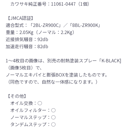
カワサキ純正番号：11061-0447（1個）
により装着をお願い致します。
●取り付けについては専門の資格と知識・経験
を有した整備士が、指定のサービスマニュア
【JMCA認証】
ル、指定の基準に基づいた取り付けを行って
適合型式：「2BL-ZR900C」／「8BL-ZR900K」
ください。
重量：2.05Kg（ノーマル：2.2Kg）
なお、取付時、使用時、その他で起きた全て
近接排気騒音：92db
の事故、故障に対し保険、保証等は一切無
加速走行騒音：82db
く、商品の返品、クレーム等も受付できませ
んので、あらかじめご了承ください。
1～4枚目の画像は、別売の耐熱塗装スプレー「K-BLACK]
●商品の仕様・価格につきましては事前の予告
（画像5枚目）で、
無く変更となる場合がありますので了承願い
ノーマルエキパイと膨張BOXを塗装したものです。
ます。
（同色ですので、自然な一体感になります。）
●商品は、予告無く販売終了する場合がありま
すのでご了承願います。
【その他】
オイル交換：○
オイルフィルター：○
ノーマルステップ：○
タンデムステップ：○