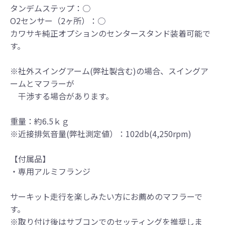
により装着をお願い致します。
タンデムステップ：○
●取り付けについては専門の資格と知識・経験
O2センサー（2ヶ所）：○
を有した整備士が、指定のサービスマニュア
カワサキ純正オプションのセンタースタンド装着可能で
ル、指定の基準に基づいた取り付けを行って
す。
ください。
なお、取付時、使用時、その他で起きた全て
※社外スイングアーム(弊社製含む)の場合、スイングア
の事故、故障に対し保険、保証等は一切無
ームとマフラーが
く、商品の返品、クレーム等も受付できませ
干渉する場合があります。
んので、あらかじめご了承ください。
●商品の仕様・価格につきましては事前の予告
重量：約6.5ｋｇ
無く変更となる場合がありますので了承願い
※近接排気音量(弊社測定値）：102db(4,250rpm)
ます。
●商品は、予告無く販売終了する場合がありま
【付属品】
すのでご了承願います。
・専用アルミフランジ
サーキット走行を楽しみたい方にお薦めのマフラーで
す。
※取り付け後はサブコンでのセッティングを推奨しま