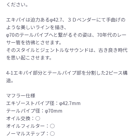
ください。
エキパイは迫力あるφ42.7、３Ｄベンダーにて手曲げの
ような美しいラインを描き、
φ70のテールパイプへと繋がるその姿は、70年代のレー
サー管を彷彿とさせます。
そのスタイルとジェントルなサウンドは、古き良き時代
を思い起こさせます。
●当HP内では、マフラーの取付けイメージをわ
4-1エキパイ部分とテールパイプ部を分割した2ピース構
かりやすくするために一般車両に装着した写
造。
真を使用しております。
●レーシングパーツはサーキットにおけるスポ
マフラー仕様
ーツ走行ならびにレース使用を目的としてお
エキゾーストパイプ径：φ42.7mm
り公道（※）での使用は出来ません。
●国内で開催される全ての競技に対応するわけ
テールパイプ径：φ70mm
ではございません。
オイル交換：○
レースでの使用に際しては、主催者が発行す
オイルフィルター：○
る競技規則を確認の上、お客様ご自身の判断
ノーマルステップ：○