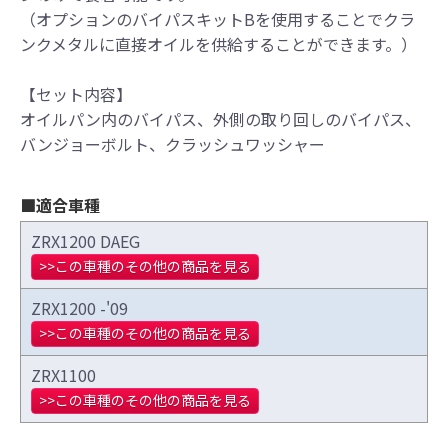
（オプションのバイパスキットBを使用することでクラ
ンクメタルに直接オイルを供給することができます。）
【セット内容】
オイルパン内のバイパス、外側の取り回しのバイパス、
●当HP内では、マフラーの取付けイメージをわ
バンジョーボルト、クラッシュワッシャー
かりやすくするために一般車両に装着した写
真を使用しております。
●レーシングパーツはサーキットにおけるスポ
■適合車種
ーツ走行ならびにレース使用を目的としてお
ZRX1200 DAEG
り公道（※）での使用は出来ません。
>>この車種のその他の商品を見る
●国内で開催される全ての競技に対応するわけ
ではございません。
ZRX1200 -'09
レースでの使用に際しては、主催者が発行す
>>この車種のその他の商品を見る
る競技規則を確認の上、お客様ご自身の判断
により装着をお願い致します。
ZRX1100
●取り付けについては専門の資格と知識・経験
>>この車種のその他の商品を見る
を有した整備士が、指定のサービスマニュア
ル、指定の基準に基づいた取り付けを行って