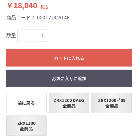
￥18,040
ください。
税込
なお、取付時、使用時、その他で起きた全て
商品コード：
000TZDOA14F
の事故、故障に対し保険、保証等は一切無
く、商品の返品、クレーム等も受付できませ
んので、あらかじめご了承ください。
数量
●商品の仕様・価格につきましては事前の予告
無く変更となる場合がありますので了承願い
ます。
カートに入れる
●商品は、予告無く販売終了する場合がありま
すのでご了承願います。
お気に入りに追加
ZRX1200 DAEG
ZRX1200 -'09
前に戻る
全商品
全商品
ZRX1100
全商品