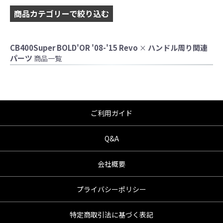
商品カテゴリーで絞り込む
CB400Super BOLD'OR '08-'15 Revo
ハンドル周り関連
×
パーツ
商品一覧
ご利用ガイド
Q&A
会社概要
●当HP内では、マフラーの取付けイメージをわ
かりやすくするために一般車両に装着した写
プライバシーポリシー
真を使用しております。
●レーシングパーツはサーキットにおけるスポ
特定商取引法に基づく表記
ーツ走行ならびにレース使用を目的としてお