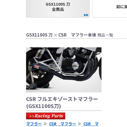
GSX1100S 刀
前に
全商品
●当HP内では、マ
しております。
●レーシングパーツ
GSX1100S 刀
CSR マフラー本体
×
商品一覧
（※）での使用は
●国内で開催される
レースでの使用に
をお願い致します
●取り付けについて
基準に基づいた取
なお、取付時、使
品、クレーム等も
●商品の仕様・価格
CSR フルエキゾーストマフラー
●商品は、予告無く
(GSX1100S刀)
Racing Parts
>>
マフラー
CSR マフラー
CSR マ