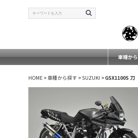
車種から
HOME
>
車種から探す
>
SUZUKI
>
GSX1100S 刀