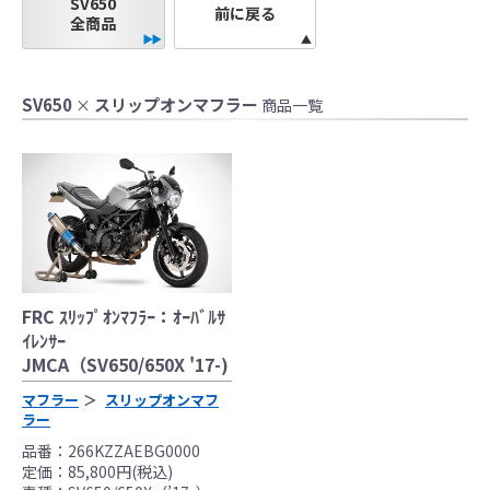
SV650
●当HP内では、マフラーの取付けイメージをわ
前に戻る
全商品
かりやすくするために一般車両に装着した写
真を使用しております。
●レーシングパーツはサーキットにおけるスポ
SV650
スリップオンマフラー
×
商品一覧
ーツ走行ならびにレース使用を目的としてお
り公道（※）での使用は出来ません。
●国内で開催される全ての競技に対応するわけ
ではございません。
レースでの使用に際しては、主催者が発行す
る競技規則を確認の上、お客様ご自身の判断
により装着をお願い致します。
●取り付けについては専門の資格と知識・経験
FRC ｽﾘｯﾌﾟｵﾝﾏﾌﾗｰ：ｵｰﾊﾞﾙｻ
を有した整備士が、指定のサービスマニュア
ｲﾚﾝｻｰ
ル、指定の基準に基づいた取り付けを行って
JMCA（SV650/650X '17-)
ください。
マフラー
スリップオンマフ
なお、取付時、使用時、その他で起きた全て
ラー
の事故、故障に対し保険、保証等は一切無
品番：266KZZAEBG0000
く、商品の返品、クレーム等も受付できませ
定価：85,800円(税込)
んので、あらかじめご了承ください。