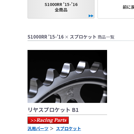
●当HP内では、マ
S1000RR '15-'16
前に
しております。
全商品
●レーシングパーツ
（※）での使用は
●国内で開催される
S1000RR '15-'16
スプロケット
×
商品一覧
レースでの使用に
をお願い致します
●取り付けについて
基準に基づいた取
なお、取付時、使
品、クレーム等も
●商品の仕様・価格
●商品は、予告無く
リヤスプロケット B1
Racing Parts
>>
汎用パーツ
スプロケット