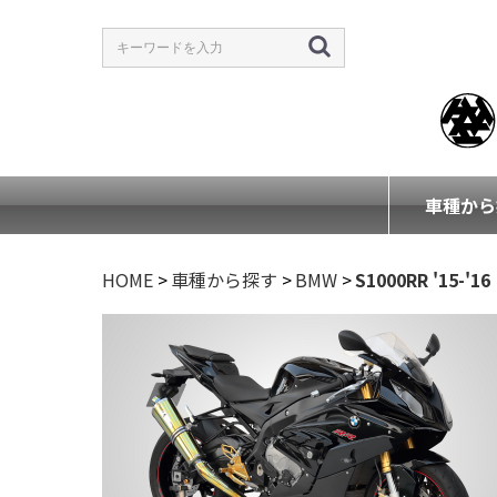
車種から
HOME
>
車種から探す
>
BMW
>
S1000RR '15-'16