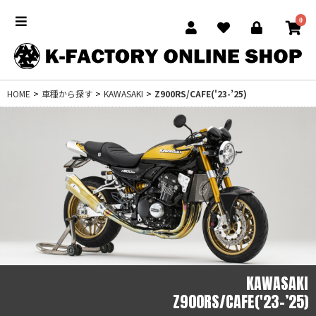
0
HOME
>
車種から探す
>
KAWASAKI
>
Z900RS/CAFE('23-’25)
KAWASAKI
Z900RS/CAFE('23-’25)