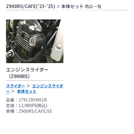
かりやすくするために一般車両に装着した写
Z900RS/CAFE('23-’25)
本体セット
×
商品一覧
真を使用しております。
●レーシングパーツはサーキットにおけるスポ
ーツ走行ならびにレース使用を目的としてお
り公道（※）での使用は出来ません。
●国内で開催される全ての競技に対応するわけ
ではございません。
レースでの使用に際しては、主催者が発行す
る競技規則を確認の上、お客様ご自身の判断
エンジンスライダー
により装着をお願い致します。
（Z900RS）
●取り付けについては専門の資格と知識・経験
を有した整備士が、指定のサービスマニュア
スライダー
エンジンスライダ
ー
本体セット
ル、指定の基準に基づいた取り付けを行って
ください。
品番：179LZBH061B
定価：12,980円(税込)
なお、取付時、使用時、その他で起きた全て
車種：Z900RS/CAFE/SE
の事故、故障に対し保険、保証等は一切無
く、商品の返品、クレーム等も受付できませ
んので、あらかじめご了承ください。