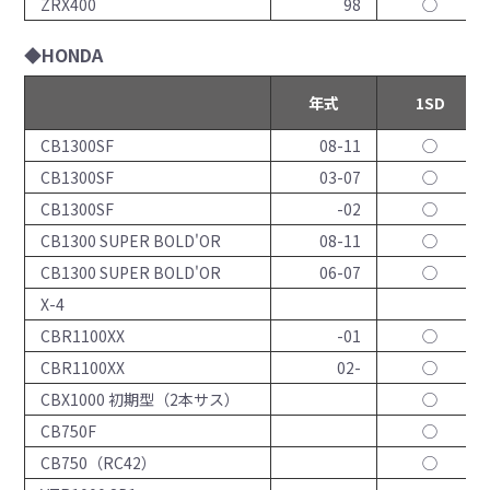
ZRX400
98
◯
◆HONDA
年式
1SD
CB1300SF
08-11
◯
CB1300SF
03-07
◯
CB1300SF
-02
◯
CB1300 SUPER BOLD'OR
08-11
◯
CB1300 SUPER BOLD'OR
06-07
◯
X-4
CBR1100XX
-01
◯
CBR1100XX
02-
◯
CBX1000 初期型（2本サス）
◯
CB750F
◯
CB750（RC42）
◯