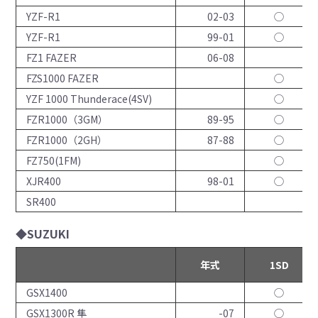
YZF-R1
02-03
◯
YZF-R1
99-01
◯
FZ1 FAZER
06-08
FZS1000 FAZER
◯
YZF 1000 Thunderace(4SV)
◯
FZR1000（3GM）
89-95
◯
FZR1000（2GH）
87-88
◯
FZ750(1FM)
◯
XJR400
98-01
◯
SR400
◆SUZUKI
年式
1SD
GSX1400
◯
GSX1300R 隼
-07
◯