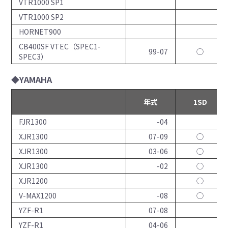
VTR1000 SP1
VTR1000 SP2
HORNET900
CB400SF VTEC（SPEC1-
99-07
◯
SPEC3）
◆YAMAHA
年式
1SD
FJR1300
-04
XJR1300
07-09
◯
XJR1300
03-06
◯
XJR1300
-02
◯
XJR1200
◯
V-MAX1200
-08
◯
YZF-R1
07-08
YZF-R1
04-06