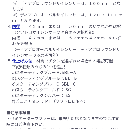
※）ディアブロラウンドサイレンサーは、１００ｍｍ とな
ります。
※）ディアブロオーバルサイレンサーは、１２０ × １００ｍ
ｍ となります。
内径
： ４２ｍｍ または ５０ｍｍ のいずれかを選択
（クワトロサイレンサーの場合のみ選択可能）
内径： ４２ｍｍ または ５２ｍｍ～４２ｍｍ のいず
れかを選択
（ディアブロオーバルサイレンサー、ディアブロラウンドサ
イレンサーのみ選択可能）
仕上げ方法
：材質でチタンを選ばれた場合のみ選択可能
下記6種類のうちの1つを選択
a)スターティングブルー A : SBL－A
b)スターティングブルー B : SBL－B
c)スターティングブルー C : SBL－C
d)スターティングゴールド ： SG
e)スターティングシルバー ： SS
f)ピュアチタン ： PT （クワトロに限る）
■注意事項■
・セミオーダーマフラーは、車検非対応となりますのでご注文
時にはご注意下さい。