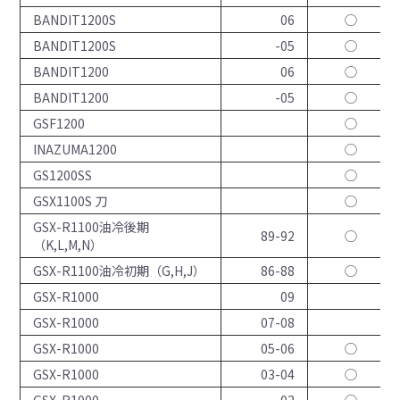
BANDIT1200S
06
◯
BANDIT1200S
-05
◯
BANDIT1200
06
◯
BANDIT1200
-05
◯
GSF1200
◯
INAZUMA1200
◯
GS1200SS
◯
GSX1100S 刀
◯
GSX-R1100油冷後期
89-92
◯
（K,L,M,N）
GSX-R1100油冷初期（G,H,J）
86-88
◯
GSX-R1000
09
GSX-R1000
07-08
GSX-R1000
05-06
◯
GSX-R1000
03-04
◯