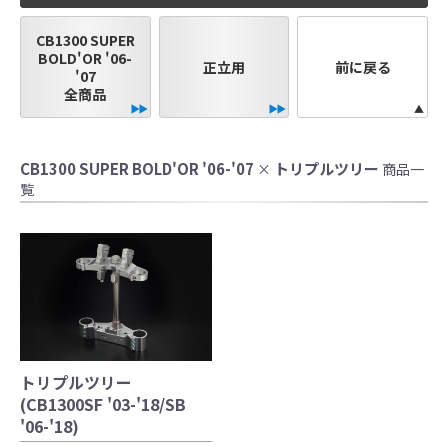
●当HP内では、マフラーの取付けイメージをわ
CB1300 SUPER
かりやすくするために一般車両に装着した写
BOLD'OR '06-
正立用
前に戻る
真を使用しております。
'07
全商品
●レーシングパーツはサーキットにおけるスポ
ーツ走行ならびにレース使用を目的としてお
り公道（※）での使用は出来ません。
●国内で開催される全ての競技に対応するわけ
CB1300 SUPER BOLD'OR '06-'07
トリプルツリー
×
商品一
覧
ではございません。
レースでの使用に際しては、主催者が発行す
る競技規則を確認の上、お客様ご自身の判断
により装着をお願い致します。
●取り付けについては専門の資格と知識・経験
を有した整備士が、指定のサービスマニュア
ル、指定の基準に基づいた取り付けを行って
ください。
トリプルツリー
なお、取付時、使用時、その他で起きた全て
(CB1300SF '03-'18/SB
の事故、故障に対し保険、保証等は一切無
'06-'18)
く、商品の返品、クレーム等も受付できませ