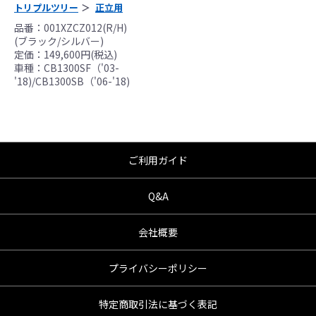
んので、あらかじめご了承ください。
トリプルツリー
正立用
●商品の仕様・価格につきましては事前の予告
品番：001XZCZ012(R/H)
無く変更となる場合がありますので了承願い
(ブラック/シルバー)
定価：149,600円(税込)
ます。
車種：CB1300SF（'03-
●商品は、予告無く販売終了する場合がありま
'18)/CB1300SB（'06-'18)
すのでご了承願います。
ご利用ガイド
Q&A
会社概要
プライバシーポリシー
特定商取引法に基づく表記