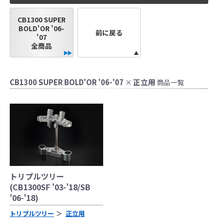
●当HP内では、マフラーの取付けイメージをわ
CB1300 SUPER
かりやすくするために一般車両に装着した写
BOLD'OR '06-
前に戻る
真を使用しております。
'07
●レーシングパーツはサーキットにおけるスポ
全商品
ーツ走行ならびにレース使用を目的としてお
り公道（※）での使用は出来ません。
●国内で開催される全ての競技に対応するわけ
CB1300 SUPER BOLD'OR '06-'07
正立用
×
商品一覧
ではございません。
レースでの使用に際しては、主催者が発行す
る競技規則を確認の上、お客様ご自身の判断
により装着をお願い致します。
●取り付けについては専門の資格と知識・経験
を有した整備士が、指定のサービスマニュア
ル、指定の基準に基づいた取り付けを行って
ください。
トリプルツリー
なお、取付時、使用時、その他で起きた全て
(CB1300SF '03-'18/SB
の事故、故障に対し保険、保証等は一切無
'06-'18)
く、商品の返品、クレーム等も受付できませ
トリプルツリー
正立用