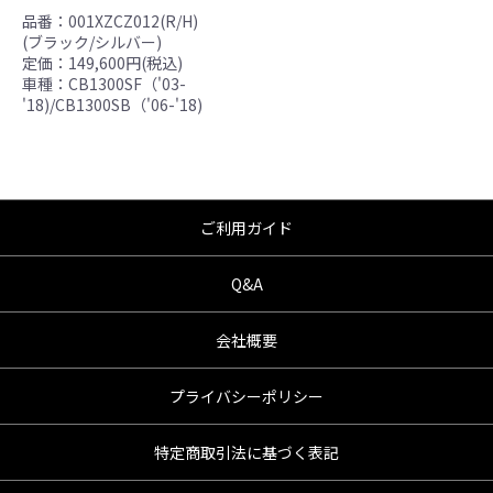
んので、あらかじめご了承ください。
品番：001XZCZ012(R/H)
●商品の仕様・価格につきましては事前の予告
(ブラック/シルバー)
無く変更となる場合がありますので了承願い
定価：149,600円(税込)
ます。
車種：CB1300SF（'03-
'18)/CB1300SB（'06-'18)
●商品は、予告無く販売終了する場合がありま
すのでご了承願います。
ご利用ガイド
Q&A
会社概要
プライバシーポリシー
特定商取引法に基づく表記