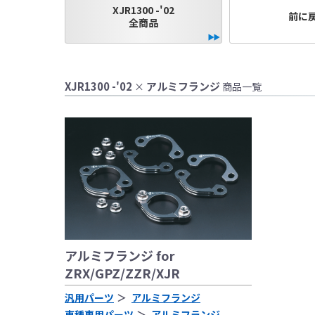
XJR1300 -'02
前に
全商品
●当HP内では、マ
しております。
●レーシングパーツ
XJR1300 -'02
アルミフランジ
×
商品一覧
（※）での使用は
●国内で開催される
レースでの使用に
をお願い致します
●取り付けについて
基準に基づいた取
なお、取付時、使
品、クレーム等も
●商品の仕様・価格
●商品は、予告無く
アルミフランジ for
ZRX/GPZ/ZZR/XJR
汎用パーツ
アルミフランジ
車種専用パーツ
アルミフランジ