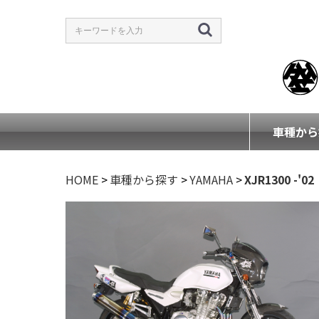
車種から
HOME
>
車種から探す
>
YAMAHA
>
XJR1300 -'02