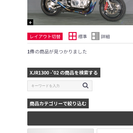
レイアウト切替
標準
詳細
1件
の商品が見つかりました
XJR1300 -'02 の商品を検索する
商品カテゴリーで絞り込む