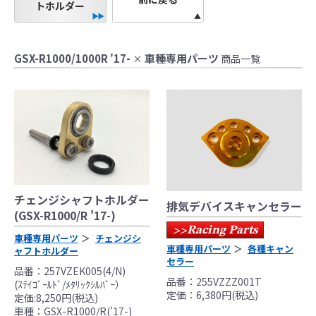
トホルダー
●当HP内では、マフラーの取付けイメージをわ
GSX-R1000/1000R '17-
車種専用パーツ
×
商品一覧
かりやすくするために一般車両に装着した写
真を使用しております。
●レーシングパーツはサーキットにおけるスポ
ーツ走行ならびにレース使用を目的としてお
り公道（※）での使用は出来ません。
●国内で開催される全ての競技に対応するわけ
ではございません。
レースでの使用に際しては、主催者が発行す
る競技規則を確認の上、お客様ご自身の判断
チェンジシャフトホルダー
排気デバイスキャンセラー
により装着をお願い致します。
(GSX-R1000/R '17-)
●取り付けについては専門の資格と知識・経験
Racing Parts
>>
車種専用パーツ
チェンジシ
を有した整備士が、指定のサービスマニュア
車種専用パーツ
各種キャン
ャフトホルダー
セラー
ル、指定の基準に基づいた取り付けを行って
品番：257VZEK005(4/N)
ください。
品番：255VZZZ001T
(ｽﾃｲｺﾞｰﾙﾄﾞ/ﾒﾀﾘｯｸｼﾙﾊﾞｰ）
定価：6,380円(税込)
なお、取付時、使用時、その他で起きた全て
定価:8,250円(税込)
車種：GSX-R1000/R('17-)
の事故、故障に対し保険、保証等は一切無