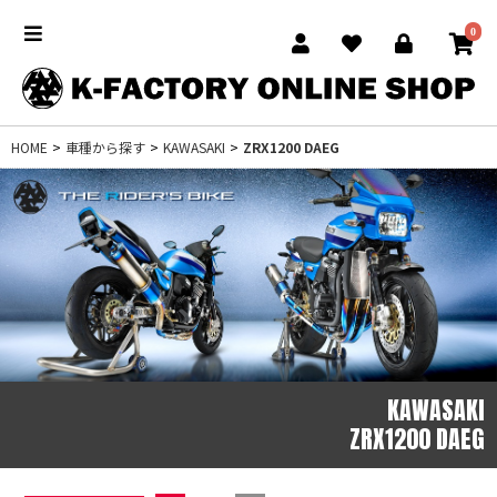
0
HOME
>
車種から探す
>
KAWASAKI
>
ZRX1200 DAEG
KAWASAKI
ZRX1200 DAEG