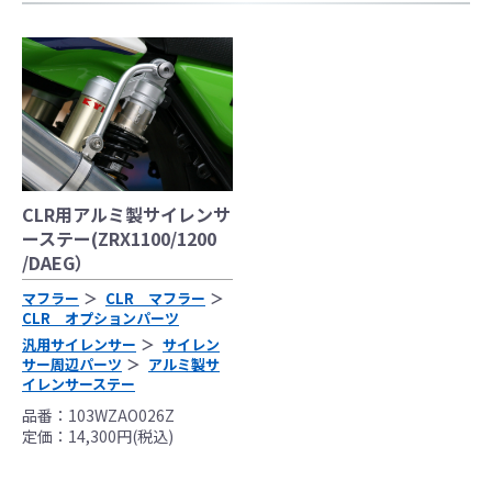
かりやすくするために一般車両に装着した写
真を使用しております。
●レーシングパーツはサーキットにおけるスポ
ーツ走行ならびにレース使用を目的としてお
り公道（※）での使用は出来ません。
●国内で開催される全ての競技に対応するわけ
ではございません。
レースでの使用に際しては、主催者が発行す
CLR用アルミ製サイレンサ
る競技規則を確認の上、お客様ご自身の判断
ーステー(ZRX1100/1200
/DAEG）
により装着をお願い致します。
●取り付けについては専門の資格と知識・経験
マフラー
CLR マフラー
を有した整備士が、指定のサービスマニュア
CLR オプションパーツ
ル、指定の基準に基づいた取り付けを行って
汎用サイレンサー
サイレン
サー周辺パーツ
アルミ製サ
ください。
イレンサーステー
なお、取付時、使用時、その他で起きた全て
品番：103WZAO026Z
の事故、故障に対し保険、保証等は一切無
定価：14,300円(税込)
く、商品の返品、クレーム等も受付できませ
んので、あらかじめご了承ください。