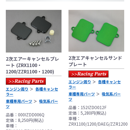
●当HP内では、マフラーの取付けイメージをわ
かりやすくするために一般車両に装着した写
真を使用しております。
●レーシングパーツはサーキットにおけるスポ
ーツ走行ならびにレース使用を目的としてお
り公道（※）での使用は出来ません。
●国内で開催される全ての競技に対応するわけ
ではございません。
2次エアキャンセルサンド
2次エアーキャンセルプレ
レースでの使用に際しては、主催者が発行す
プレート
ート (ZRX1100・
る競技規則を確認の上、お客様ご自身の判断
1200/ZZR1100・1200)
により装着をお願い致します。
Racing Parts
>>
●取り付けについては専門の資格と知識・経験
エンジン周り
各種キャンセ
Racing Parts
>>
ラー
を有した整備士が、指定のサービスマニュア
エンジン周り
各種キャンセ
車種専用パーツ
吸気系パー
ル、指定の基準に基づいた取り付けを行って
ラー
ツ
ください。
車種専用パーツ
吸気系パー
ツ
品番：152IZDO012F
なお、取付時、使用時、その他で起きた全て
定価：5,280円(税込)
品番：000IZDD006Q
の事故、故障に対し保険、保証等は一切無
車種：
定価：8,250円(税込)
く、商品の返品、クレーム等も受付できませ
ZRX1100/1200/DAEG/ZZR1200
車種：
んので、あらかじめご了承ください。