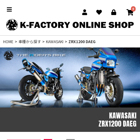
0
HOME
>
車種から探す
>
KAWASAKI
>
ZRX1200 DAEG
KAWASAKI
ZRX1200 DAEG