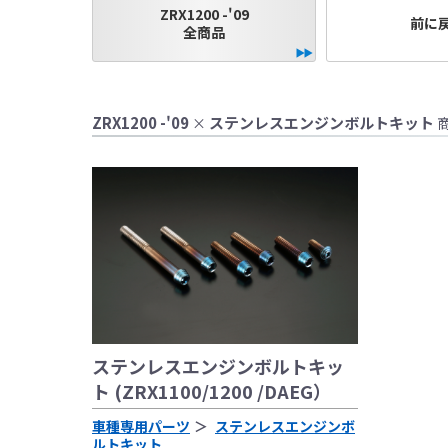
ZRX1200 -'09
●当HP内では、マ
前に
全商品
しております。
●レーシングパーツ
（※）での使用は
●国内で開催される
ZRX1200 -'09
ステンレスエンジンボルトキット
×
レースでの使用に
をお願い致します
●取り付けについて
基準に基づいた取
なお、取付時、使
品、クレーム等も
●商品の仕様・価格
●商品は、予告無く
ステンレスエンジンボルトキッ
ト (ZRX1100/1200 /DAEG）
車種専用パーツ
ステンレスエンジンボ
ルトキット