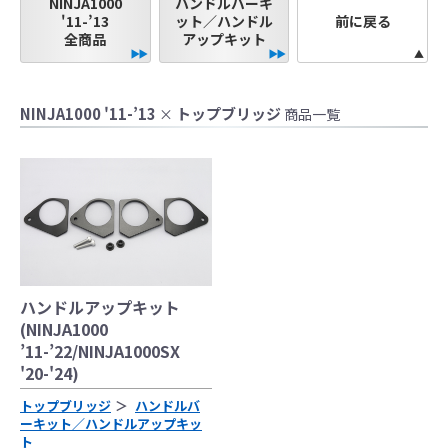
NINJA1000
ハンドルバーキ
'11-’13
ット／ハンドル
前に戻る
●当HP内では、マフラーの取付けイメージをわ
全商品
アップキット
かりやすくするために一般車両に装着した写
真を使用しております。
●レーシングパーツはサーキットにおけるスポ
NINJA1000 '11-’13
トップブリッジ
×
商品一覧
ーツ走行ならびにレース使用を目的としてお
り公道（※）での使用は出来ません。
●国内で開催される全ての競技に対応するわけ
ではございません。
レースでの使用に際しては、主催者が発行す
る競技規則を確認の上、お客様ご自身の判断
により装着をお願い致します。
●取り付けについては専門の資格と知識・経験
ハンドルアップキット
を有した整備士が、指定のサービスマニュア
(NINJA1000
ル、指定の基準に基づいた取り付けを行って
’11-’22/NINJA1000SX
ください。
'20-'24)
なお、取付時、使用時、その他で起きた全て
トップブリッジ
ハンドルバ
の事故、故障に対し保険、保証等は一切無
ーキット／ハンドルアップキッ
く、商品の返品、クレーム等も受付できませ
ト