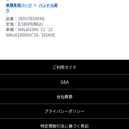
んので、あらかじめご了承ください。
車種専用パーツ
ハンドル周
●商品の仕様・価格につきましては事前の予告
り
無く変更となる場合がありますので了承願い
品番：160VZBS004Q
ます。
定価：8,580円(税込)
車種：NINJA1000 ’11-’22
●商品は、予告無く販売終了する場合がありま
NINJA1000SX('20-'24)対応
すのでご了承願います。
ご利用ガイド
Q&A
会社概要
プライバシーポリシー
特定商取引法に基づく表記