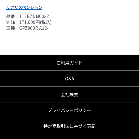
んので、あらかじめご了承ください。
リアサスペンション
●商品の仕様・価格につきましては事前の予告
無く変更となる場合がありますので了承願い
品番：112BZDM003Z
定価：171,600円(税込)
ます。
車種：GPZ900R A12-
●商品は、予告無く販売終了する場合がありま
すのでご了承願います。
ご利用ガイド
Q&A
会社概要
プライバシーポリシー
特定商取引法に基づく表記