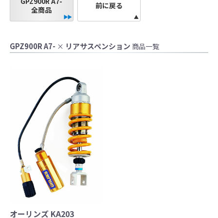
GPZ900R A7-
前に戻る
●当HP内では、マフラーの取付けイメージをわ
全商品
かりやすくするために一般車両に装着した写
真を使用しております。
●レーシングパーツはサーキットにおけるスポ
GPZ900R A7-
リアサスペンション
×
商品一覧
ーツ走行ならびにレース使用を目的としてお
り公道（※）での使用は出来ません。
●国内で開催される全ての競技に対応するわけ
ではございません。
レースでの使用に際しては、主催者が発行す
る競技規則を確認の上、お客様ご自身の判断
により装着をお願い致します。
●取り付けについては専門の資格と知識・経験
を有した整備士が、指定のサービスマニュア
ル、指定の基準に基づいた取り付けを行って
ください。
なお、取付時、使用時、その他で起きた全て
の事故、故障に対し保険、保証等は一切無
く、商品の返品、クレーム等も受付できませ
オーリンズ KA203