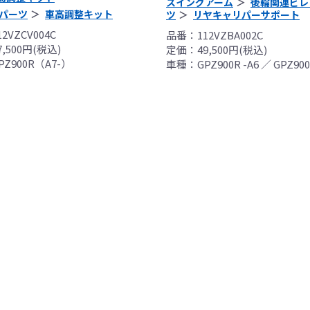
スイングアーム
後輪関連ビレ
用時、その他で起きた全ての事故、故障に対し保険、保証等は
パーツ
車高調整キット
ツ
リヤキャリパーサポート
受付できませんので、あらかじめご了承ください。
2VZCV004C
品番：112VZBA002C
につきましては事前の予告無く変更となる場合がありますので
,500円(税込)
定価：49,500円(税込)
販売終了する場合がありますのでご了承願います。
Z900R（A7-）
車種：GPZ900R -A6 ／ GPZ900