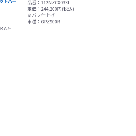
ットパー
品番：112NZCX033L
一切無く、商品の返
定価：244,200円(税込)
※バフ仕上げ
了承願います。
車種：GPZ900R
R A7-