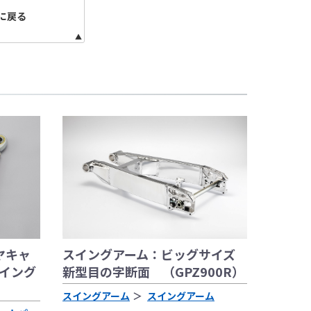
に戻る
装着した写真を使用
としており公道
スイングアーム：ビッグサイズ
ヤキャ
身の判断により装着
新型目の字断面 （GPZ900R）
イング
マニュアル、指定の
スイングアーム
スイングアーム