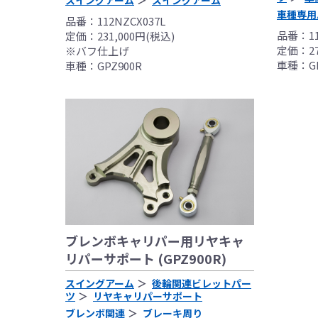
スイングアーム
スイングアーム
なお、取付時、使
車種専用
品番：112NZCX037L
品、クレーム等も
品番：11
定価：231,000円(税込)
●商品の仕様・価格
定価：27
※バフ仕上げ
●商品は、予告無く
車種：GP
車種：GPZ900R
ブレンボキャリパー用リヤキャ
リパーサポート (GPZ900R)
スイングアーム
後輪関連ビレットパー
ツ
リヤキャリパーサポート
ブレンボ関連
ブレーキ周り