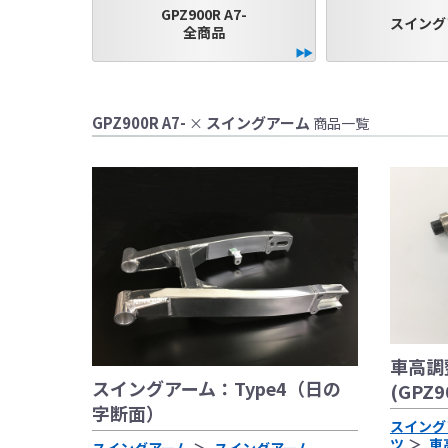
GPZ900R A7-
スイング
全商品
GPZ900R A7-
スイングアーム
×
商品一覧
●当HP内では、マ
しております。
●レーシングパーツ
（※）での使用は
●国内で開催される
車高調
レースでの使用に
スイングアーム：Type4（日の
(GPZ9
をお願い致します
字断面）
●取り付けについて
スイング
基準に基づいた取
ツ
車