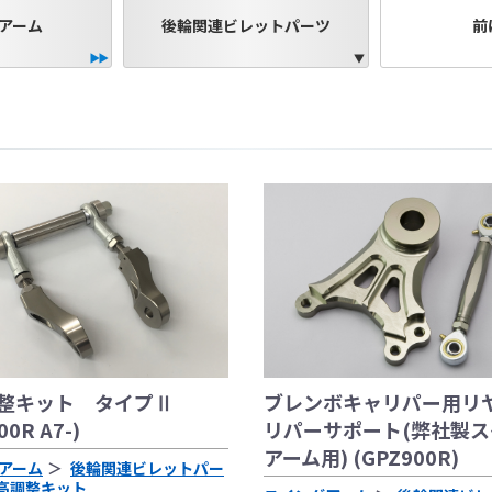
アーム
後輪関連ビレットパーツ
前
フラーの取付けイメージをわかりやすくするために一般車両に
はサーキットにおけるスポーツ走行ならびにレース使用を目的
出来ません。
全ての競技に対応するわけではございません。
整キット タイプⅡ
ブレンボキャリパー用リ
際しては、主催者が発行する競技規則を確認の上、お客様ご自
00R A7-)
リパーサポート(弊社製ス
。
は専門の資格と知識・経験を有した整備士が、指定のサービス
アーム用) (GPZ900R)
アーム
後輪関連ビレットパー
り付けを行ってください。
高調整キット