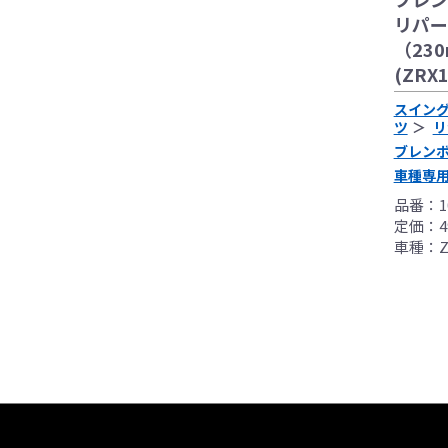
リパー
（23
(ZRX1
スイン
ツ
リ
ブレン
車種専
品番：10
定価：49
車種：ZR