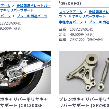
'09/DAEG）
グアーム
後輪関連ビレットパー
ヤキャリパーサポート
スイングアーム
後輪関連ビ
用パーツ
ブレーキ関連パーツ
ツ
リヤキャリパーサポート
車種専用パーツ
ブレーキ関
1VZBA004C
,500円(税込)
品番：103VZBA014C
定価：49,500円(税込)
車種：ZRX1200 -'09/DAEG
フラーの取付けイメージをわかりやすくするために一般車両に
はサーキットにおけるスポーツ走行ならびにレース使用を目的
ボキャリパー用リヤキャ
ブレンボキャリパー用リ
出来ません。
ポート (CB1300SF
リパーサポート (GPZ900
全ての競技に対応するわけではございません。