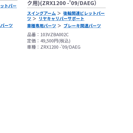
ク用)(ZRX1200 -'09/DAEG）
身の判断により装着
レットパー
スイングアーム
後輪関連ビレットパー
マニュアル、指定の
ツ
リヤキャリパーサポート
連パーツ
車種専用パーツ
ブレーキ関連パーツ
一切無く、商品の返
品番：103VZBA002C
定価：49,500円(税込)
了承願います。
車種：ZRX1200 -'09/DAEG