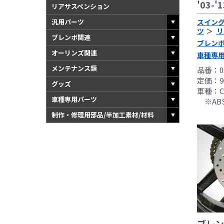
'03-'1
レースでの使用に
リアサスペンション
をお願い致します
汎用パーツ
スイン
●取り付けについて
ツ
リ
ブレンボ関連
基準に基づいた取
ブレン
なお、取付時、使
オーリンズ関連
車種専
品、クレーム等も
メンテナンス類
品番：00
●商品の仕様・価格
定価：90
グッズ
●商品は、予告無く
車種：CB1
車種専用パーツ
※AB
制作・修理用部品/半加工素材/材料
ブレン