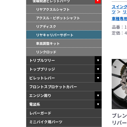
後輪関連ビレットパーツ
スイン
リヤアクスルシャフト
ツ
リ
アクスル・ピボットシャフト
車種専
リアディスク
品番：11
定価：49
リヤキャリパーサポート
車高調整キット
リンクロッド
トリプルツリー
トップブリッジ
ビレットレバー
フロントスプロケットカバー
●当HP内では、マ
エンジン周り
しております。
電装系
●レーシングパーツ
レバーガード
ブレン
（※）での使用は
リパーサ
ミニバイク用パーツ
●国内で開催される