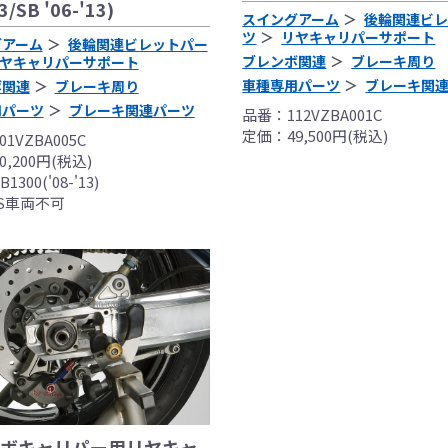
3/SB '06-'13)
際しては、主催者が発行する競技規則を確認の上、お客様ご自
スイングアーム
後輪関連ビ
。
ツ
リヤキャリパーサポート
グアーム
後輪関連ビレットパー
は専門の資格と知識・経験を有した整備士が、指定のサービス
ブレンボ関連
ブレーキ周り
ヤキャリパーサポート
り付けを行ってください。
車種専用パーツ
ブレーキ関
ボ関連
ブレーキ周り
用時、その他で起きた全ての事故、故障に対し保険、保証等は
用パーツ
ブレーキ関連パーツ
品番：112VZBA001C
受付できませんので、あらかじめご了承ください。
定価：49,500円(税込)
1VZBA005C
につきましては事前の予告無く変更となる場合がありますので
,200円(税込)
販売終了する場合がありますのでご了承願います。
300('08-'13)
S車両不可
ボキャリパー用リヤキャ