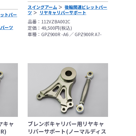
スイングアーム
後輪関連ビレットパー
ツ
リヤキャリパーサポート
レットパー
品番：112VZBA002C
連パーツ
定価：49,500円(税込)
車種：GPZ900R -A6 ／ GPZ900R A7-
装着した写真を使用
としており公道
ヤキャ
ブレンボキャリパー用リヤキャ
R)
リパーサポート(ノーマルディス