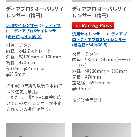
ディアブロS オーバルサイ
ディアブロ オーバルサイ
レンサー（楕円）
レンサー（楕円）
●当HP内では、マフラーの取付けイメージをわ
汎用サイレンサー
ディアブ
Racing Parts
>>
かりやすくするために一般車両に装着した写
ロ・ディアブロSサイレンサー
汎用サイレンサー
ディアブ
真を使用しております。
(差込径φ54/φ60.5)
ロ・ディアブロSサイレンサー
●レーシングパーツはサーキットにおけるスポ
材質：チタン
(差込径φ54/φ60.5)
内径：φ42.7ストレート
ーツ走行ならびにレース使用を目的としてお
材質：チタン
外径：縦120mm × 100mm
り公道（※）での使用は出来ません。
内径：53mm⇒42mm(テーパ
筒長：470mm
ー形状)
●国内で開催される全ての競技に対応するわけ
差込径：φ54mm or
外径：縦120mm × 100mm
ではございません。
φ60.5mm
筒長：470mm
レースでの使用に際しては、主催者が発行す
差込径：φ54mm or
※平成10年規制以後の車両で
る競技規則を確認の上、お客様ご自身の判断
φ60.5mm
は公道使用禁止。
により装着をお願い致します。
ただし、弊社FRC車検対応
※公道使用禁止
●取り付けについては専門の資格と知識・経験
分でこのサイレンサーが指定
されている場合は除く。
を有した整備士が、指定のサービスマニュア
ル、指定の基準に基づいた取り付けを行って
ください。
なお、取付時、使用時、その他で起きた全て