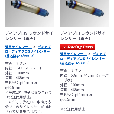
の事故、故障に対し保険、保証等は一切無
く、商品の返品、クレーム等も受付できませ
んので、あらかじめご了承ください。
●商品の仕様・価格につきましては事前の予告
無く変更となる場合がありますので了承願い
ディアブロS ラウンドサイ
ディアブロ ラウンドサイ
ます。
レンサー（真円）
レンサー（真円）
●商品は、予告無く販売終了する場合がありま
すのでご了承願います。
汎用サイレンサー
ディアブ
Racing Parts
>>
ロ・ディアブロSサイレンサー
汎用サイレンサー
ディアブ
(差込径φ54/φ60.5)
ロ・ディアブロSサイレンサー
材質：チタン
(差込径φ54/φ60.5)
内径：φ42.7ストレート
材質：チタン
外径：100mm
内径：53mm⇒42mm(テーパ
筒長：468mm
ー形状)
差込径：φ54mm or
外径：100mm
φ60.5mm
筒長：468mm
※平成10年規制以後の車両で
差込径：φ54mm or
は公道使用禁止。
φ60.5mm
ただし、弊社FRC車検対応
分でこのサイレンサーが指定
※公道使用禁止
されている場合は除く。