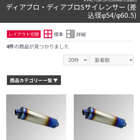
ディアブロ・ディアブロSサイレンサー (差
込径φ54/φ60.5)
標準
詳細
レイアウト切替
4件
の商品が見つかりました
商品カテゴリー一覧