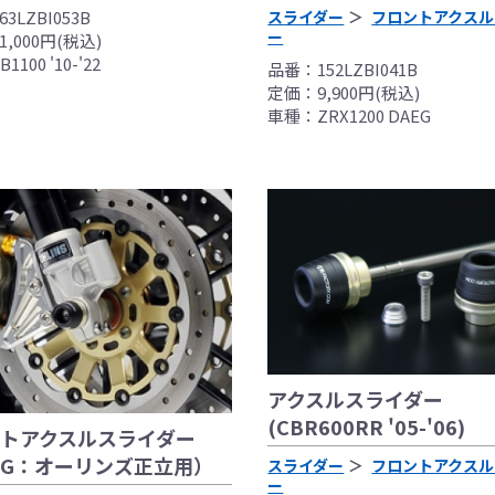
3LZBI053B
スライダー
フロントアクスル
ー
,000円(税込)
100 '10-'22
品番：152LZBI041B
定価：9,900円(税込)
車種：ZRX1200 DAEG
フラーの取付けイメージをわかりやすくするために一般車両に
はサーキットにおけるスポーツ走行ならびにレース使用を目的
出来ません。
アクスルスライダー
全ての競技に対応するわけではございません。
(CBR600RR '05-'06)
トアクスルスライダー
際しては、主催者が発行する競技規則を確認の上、お客様ご自
EG：オーリンズ正立用）
。
スライダー
フロントアクスル
ー
は専門の資格と知識・経験を有した整備士が、指定のサービス