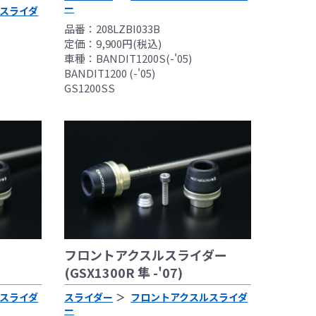
ー
スライダ
品番：208LZBI033B
定価：9,900円(税込)
車種：BANDIT1200S(-'05)
BANDIT1200 (-'05)
GS1200SS
装着した写真を使用
としており公道
フロントアクスルスライダー
(GSX1300R 隼 -'07)
身の判断により装着
スライダ
スライダー
フロントアクスルスライダ
ー
マニュアル、指定の