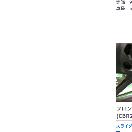
定価：9,
車種：S10
フロン
(CBR2
スライ
ー