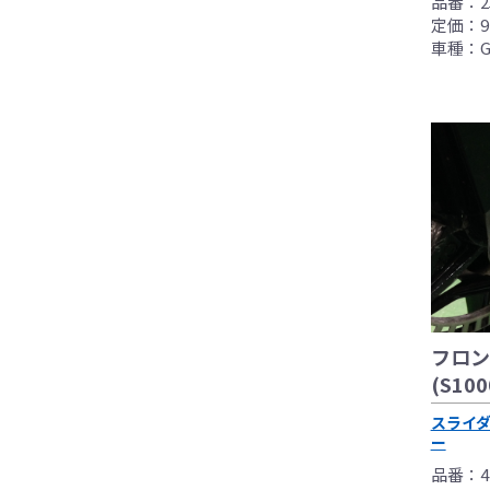
品番：25
定価：9,
車種：G
フロン
(S100
スライ
ー
品番：42