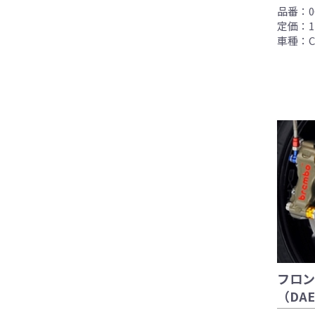
品番：06
定価：11
車種：CB1
●当HP内では、マ
しております。
●レーシングパーツ
（※）での使用は
●国内で開催される
フロン
レースでの使用に
（DA
をお願い致します
●取り付けについて