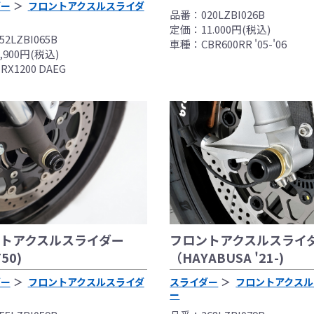
ダー
フロントアクスルスライダ
品番：020LZBI026B
り付けを行ってください。
定価：11.000円(税込)
用時、その他で起きた全ての事故、故障に対し保険、保証等は
2LZBI065B
車種：CBR600RR '05-'06
受付できませんので、あらかじめご了承ください。
900円(税込)
につきましては事前の予告無く変更となる場合がありますので
X1200 DAEG
販売終了する場合がありますのでご了承願います。
フロントアクスルスライ
トアクスルスライダー
（HAYABUSA '21-)
50)
スライダー
フロントアクスル
ダー
フロントアクスルスライダ
ー