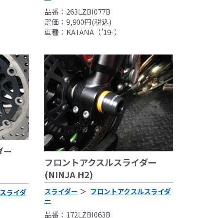
品番：263LZBI077B
定価：9,900円(税込)
車種：KATANA（’19-）
ダー
フロントアクスルスライダー
(NINJA H2)
スライダー
フロントアクスルスライダ
スライダ
ー
品番：172LZBI063B