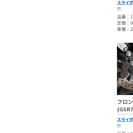
スライ
基準に基づいた取
ー
なお、取付時、使
品番：15
品、クレーム等も
定価：9,
●商品の仕様・価格
車種：ZR
●商品は、予告無く
フロン
(GSR7
スライ
ー