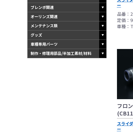
ー
ブレンボ関連
品番：22
オーリンズ関連
定価：9,
メンテナンス類
車種：TL
グッズ
車種専用パーツ
制作・修理用部品/半加工素材/材料
フロン
(CB11
スライ
ー