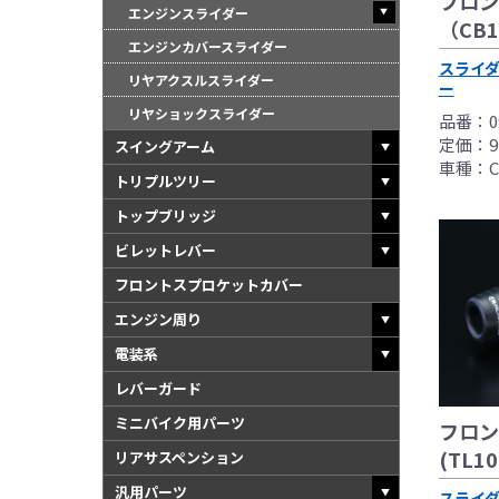
フロン
エンジンスライダー
（CB10
エンジンカバースライダー
スライ
リヤアクスルスライダー
ー
リヤショックスライダー
品番：09
定価：9
スイングアーム
車種：CB1
トリプルツリー
トップブリッジ
ビレットレバー
フロントスプロケットカバー
エンジン周り
電装系
レバーガード
ミニバイク用パーツ
フロン
(TL10
リアサスペンション
汎用パーツ
スライ