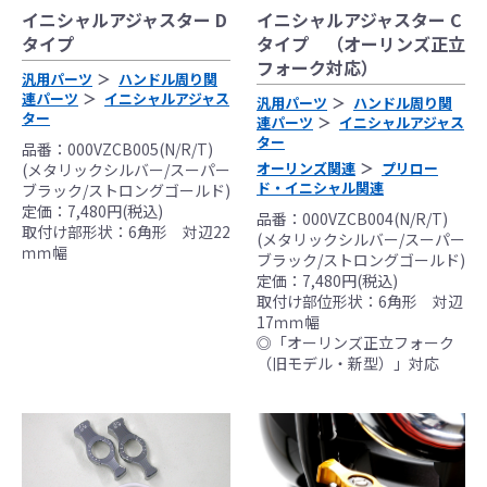
イニシャルアジャスター D
イニシャルアジャスター C
タイプ
タイプ （オーリンズ正立
フォーク対応）
汎用パーツ
ハンドル周り関
連パーツ
イニシャルアジャス
汎用パーツ
ハンドル周り関
ター
連パーツ
イニシャルアジャス
●当HP内では、マフラーの取付けイメージをわ
ター
品番：000VZCB005(N/R/T)
かりやすくするために一般車両に装着した写
オーリンズ関連
プリロー
(メタリックシルバー/スーパー
真を使用しております。
ド・イニシャル関連
ブラック/ストロングゴールド)
定価：7,480円(税込)
●レーシングパーツはサーキットにおけるスポ
品番：000VZCB004(N/R/T)
取付け部形状：6角形 対辺22
ーツ走行ならびにレース使用を目的としてお
(メタリックシルバー/スーパー
ｍｍ幅
ブラック/ストロングゴールド)
り公道（※）での使用は出来ません。
定価：7,480円(税込)
●国内で開催される全ての競技に対応するわけ
取付け部位形状：6角形 対辺
ではございません。
17ｍｍ幅
◎「オーリンズ正立フォーク
レースでの使用に際しては、主催者が発行す
（旧モデル・新型）」対応
る競技規則を確認の上、お客様ご自身の判断
により装着をお願い致します。
●取り付けについては専門の資格と知識・経験
を有した整備士が、指定のサービスマニュア
ル、指定の基準に基づいた取り付けを行って