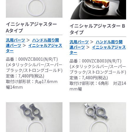
ください。
なお、取付時、使用時、その他で起きた全て
の事故、故障に対し保険、保証等は一切無
イニシャルアジャスター
く、商品の返品、クレーム等も受付できませ
イニシャルアジャスター B
Aタイプ
タイプ
んので、あらかじめご了承ください。
●商品の仕様・価格につきましては事前の予告
汎用パーツ
ハンドル周り関
汎用パーツ
ハンドル周り関
連パーツ
イニシャルアジャス
無く変更となる場合がありますので了承願い
連パーツ
イニシャルアジャス
ター
ター
ます。
品番：000VZCB001(N/R/T)
●商品は、予告無く販売終了する場合がありま
品番：000VZCB003(N/R/T)
(メタリックシルバー/スーパー
(メタリックシルバー/スーパー
すのでご了承願います。
ブラック/ストロングゴールド)
ブラック/ストロングゴールド)
定価：7,480円(税込)
定価：7,480円(税込)
取付け部形状：丸φ17.6ｍｍ
取付け部形状：6角形 対辺14
幅14ｍｍ
ｍｍ幅