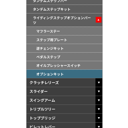
タンデムステップバー
タンデムステップキット
ライディングステップオプションパー
ツ
マフラーステー
ステップ用プレート
●当HP内では、マ
逆チェンジキット
しております。
ペダルステップ
●レーシングパーツ
オイルプレッシャースイッチ
（※）での使用は
オプションキット
●国内で開催される
レースでの使用に
クラッチレリーズ
をお願い致します
スライダー
●取り付けについて
スイングアーム
基準に基づいた取
トリプルツリー
なお、取付時、使
品、クレーム等も
トップブリッジ
●商品の仕様・価格
ビレットレバー