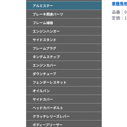
車種専
アルミステー
品番：06
ブレーキ関連パーツ
定価：16
フレーム補強
エンジンハンガー
サイドスタンド
フレームプラグ
●当HP内では、マ
しております。
タンデムステップ
●レーシングパーツ
エンジンカバー
（※）での使用は
ダウンチューブ
●国内で開催される
フェンダーレスキット
レースでの使用に
をお願い致します
オイルパン
●取り付けについて
サイドカバー
基準に基づいた取
ヘッドカバーボルト
なお、取付時、使
クラッチレリーズレバー
品、クレーム等も
●商品の仕様・価格
ボディーブリーザー