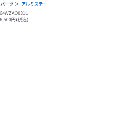
用パーツ
アルミステー
4WZAO031L
,500円(税込)
フラーの取付けイメージをわかりやすくするために一般車両に
はサーキットにおけるスポーツ走行ならびにレース使用を目的
出来ません。
全ての競技に対応するわけではございません。
際しては、主催者が発行する競技規則を確認の上、お客様ご自
。
は専門の資格と知識・経験を有した整備士が、指定のサービス
り付けを行ってください。
用時、その他で起きた全ての事故、故障に対し保険、保証等は
受付できませんので、あらかじめご了承ください。
につきましては事前の予告無く変更となる場合がありますので