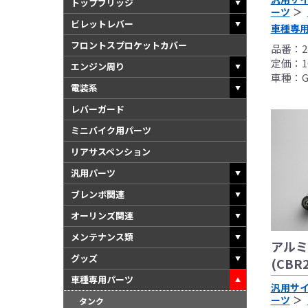
トップブリッジ
ーツ
ビレットレバー
車種専
フロントスプロケットカバー
品番：24
定価：16
エンジン周り
車種：GS
電装系
レバーガード
ミニバイク用パーツ
リアサスペンション
汎用パーツ
ブレンボ関連
オーリンズ関連
メンテナンス類
アルミ
グッズ
(CBR2
車種専用パーツ
汎用サ
ーツ
タンク