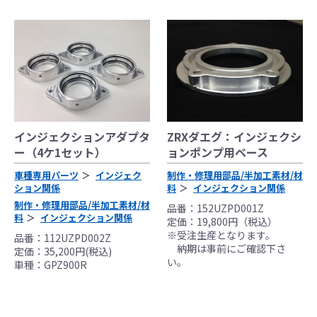
インジェクションアダプタ
ZRXダエグ：インジェクシ
ー（4ケ1セット）
ョンポンプ用ベース
車種専用パーツ
インジェク
制作・修理用部品/半加工素材/材
ション関係
料
インジェクション関係
制作・修理用部品/半加工素材/材
品番：152UZPD001Z
料
インジェクション関係
定価：19,800円（税込）
※受注生産となります。
品番：112UZPD002Z
納期は事前にご確認下さ
定価：35,200円(税込)
い。
車種：GPZ900R
●当HP内では、マフラーの取付けイメージをわ
かりやすくするために一般車両に装着した写
真を使用しております。