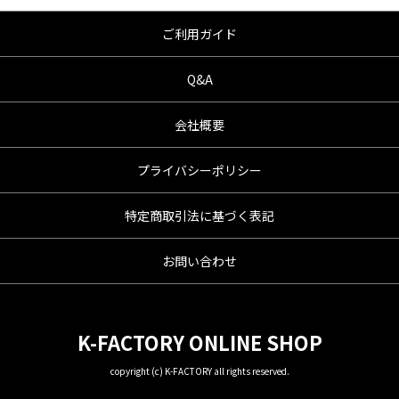
●レーシングパーツはサーキットにおけるスポ
ーツ走行ならびにレース使用を目的としてお
ご利用ガイド
り公道（※）での使用は出来ません。
●国内で開催される全ての競技に対応するわけ
Q&A
ではございません。
レースでの使用に際しては、主催者が発行す
会社概要
る競技規則を確認の上、お客様ご自身の判断
により装着をお願い致します。
●取り付けについては専門の資格と知識・経験
プライバシーポリシー
を有した整備士が、指定のサービスマニュア
ル、指定の基準に基づいた取り付けを行って
特定商取引法に基づく表記
ください。
なお、取付時、使用時、その他で起きた全て
お問い合わせ
の事故、故障に対し保険、保証等は一切無
く、商品の返品、クレーム等も受付できませ
んので、あらかじめご了承ください。
K-FACTORY ONLINE SHOP
●商品の仕様・価格につきましては事前の予告
無く変更となる場合がありますので了承願い
copyright (c) K-FACTORY all rights reserved.
ます。