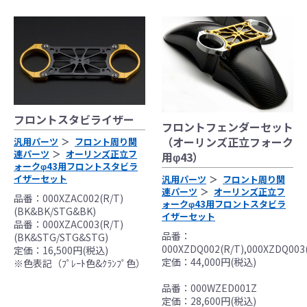
●当HP内では、マフラーの取付けイメージをわか
りやすくするために一般車両に装着した写真を使
用しております。
●レーシングパーツはサーキットにおけるスポーツ
走行ならびにレース使用を目的としており公道
（※）での使用は出来ません。
フロントスタビライザー
フロントフェンダーセット
●国内で開催される全ての競技に対応するわけでは
（オーリンズ正立フォーク
汎用パーツ
フロント周り関
ございません。
連パーツ
オーリンズ正立フ
用φ43）
ォークφ43用フロントスタビラ
レースでの使用に際しては、主催者が発行する競
イザーセット
汎用パーツ
フロント周り関
技規則を確認の上、お客様ご自身の判断により装
連パーツ
オーリンズ正立フ
品番：000XZAC002(R/T)
着をお願い致します。
ォークφ43用フロントスタビラ
(BK&BK/STG&BK)
●取り付けについては専門の資格と知識・経験を有
イザーセット
品番：000XZAC003(R/T)
した整備士が、指定のサービスマニュアル、指定
品番：
(BK&STG/STG&STG)
000XZDQ002(R/T),000XZDQ003
の基準に基づいた取り付けを行ってください。
定価：16,500円(税込)
定価：44,000円(税込)
※色表記（ﾌﾟﾚｰﾄ色&ｸﾗﾝﾌﾟ色）
なお、取付時、使用時、その他で起きた全ての事
故、故障に対し保険、保証等は一切無く、商品の
品番：000WZED001Z
返品、クレーム等も受付できませんので、あらか
定価：28,600円(税込)