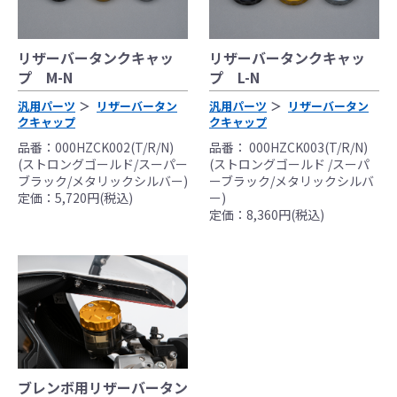
●当HP内では、マフラーの取付けイメージをわ
かりやすくするために一般車両に装着した写
リザーバータンクキャッ
リザーバータンクキャッ
真を使用しております。
プ M-N
プ L-N
●レーシングパーツはサーキットにおけるスポ
汎用パーツ
リザーバータン
汎用パーツ
リザーバータン
ーツ走行ならびにレース使用を目的としてお
クキャップ
クキャップ
り公道（※）での使用は出来ません。
品番：000HZCK002(T/R/N)
品番： 000HZCK003(T/R/N)
●国内で開催される全ての競技に対応するわけ
(ストロングゴールド/スーパー
(ストロングゴールド /スーパ
ではございません。
ブラック/メタリックシルバー)
ーブラック/メタリックシルバ
レースでの使用に際しては、主催者が発行す
定価：5,720円(税込)
ー)
定価：8,360円(税込)
る競技規則を確認の上、お客様ご自身の判断
により装着をお願い致します。
●取り付けについては専門の資格と知識・経験
を有した整備士が、指定のサービスマニュア
ル、指定の基準に基づいた取り付けを行って
ください。
なお、取付時、使用時、その他で起きた全て
の事故、故障に対し保険、保証等は一切無
ブレンボ用リザーバータン
く、商品の返品、クレーム等も受付できませ