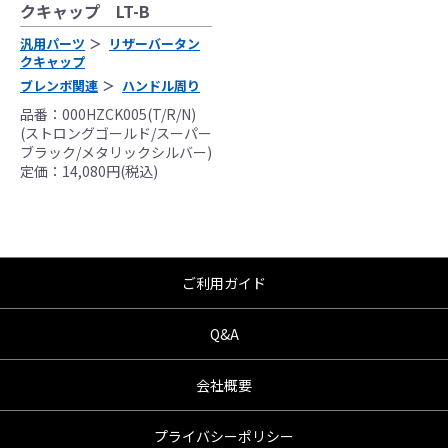
クキャップ LT-B
んので、あらかじめご了承ください。
●商品の仕様・価格につきましては事前の予告
汎用パーツ
リザーバータン
クキャップ
無く変更となる場合がありますので了承願い
ブレンボ関連
ハンドル周り
ます。
●商品は、予告無く販売終了する場合がありま
品番：000HZCK005(T/R/N)
(ストロングゴールド/スーパー
すのでご了承願います。
ブラック/メタリックシルバー)
定価：14,080円(税込)
ご利用ガイド
Q&A
会社概要
プライバシーポリシー