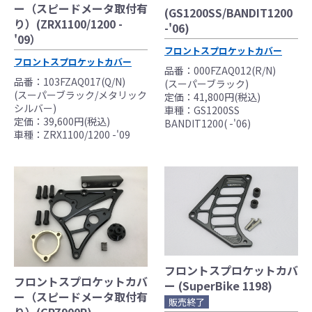
ー（スピードメータ取付有
(GS1200SS/BANDIT1200
り）(ZRX1100/1200 -
-'06)
'09）
●当HP内では、マフラーの取付けイメージをわ
フロントスプロケットカバー
フロントスプロケットカバー
かりやすくするために一般車両に装着した写
品番：000FZAQ012(R/N)
品番：103FZAQ017(Q/N)
真を使用しております。
(スーパーブラック)
(スーパーブラック/メタリック
定価：41,800円(税込)
●レーシングパーツはサーキットにおけるスポ
シルバー)
車種：GS1200SS
ーツ走行ならびにレース使用を目的としてお
定価：39,600円(税込)
BANDIT1200( -'06)
り公道（※）での使用は出来ません。
車種：ZRX1100/1200 -'09
●国内で開催される全ての競技に対応するわけ
ではございません。
レースでの使用に際しては、主催者が発行す
る競技規則を確認の上、お客様ご自身の判断
により装着をお願い致します。
●取り付けについては専門の資格と知識・経験
を有した整備士が、指定のサービスマニュア
ル、指定の基準に基づいた取り付けを行って
フロントスプロケットカバ
フロントスプロケットカバ
ください。
ー (SuperBike 1198)
ー（スピードメータ取付有
なお、取付時、使用時、その他で起きた全て
販売終了
り）(GPZ900R)