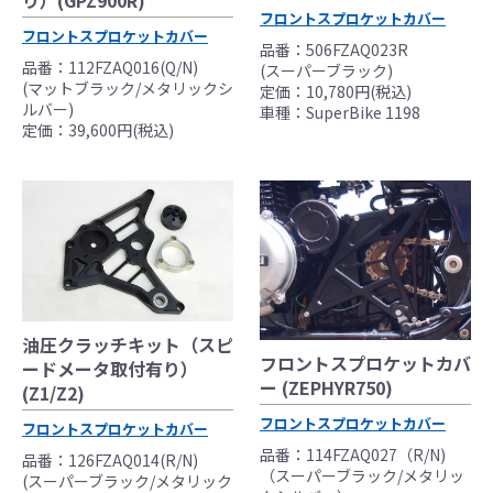
の事故、故障に対し保険、保証等は一切無
フロントスプロケットカバー
く、商品の返品、クレーム等も受付できませ
フロントスプロケットカバー
品番：506FZAQ023R
んので、あらかじめご了承ください。
品番：112FZAQ016(Q/N)
(スーパーブラック)
●商品の仕様・価格につきましては事前の予告
(マットブラック/メタリックシ
定価：10,780円(税込)
ルバー)
車種：SuperBike 1198
無く変更となる場合がありますので了承願い
定価：39,600円(税込)
ます。
●商品は、予告無く販売終了する場合がありま
すのでご了承願います。
油圧クラッチキット（スピ
フロントスプロケットカバ
ードメータ取付有り）
ー (ZEPHYR750)
(Z1/Z2)
フロントスプロケットカバー
フロントスプロケットカバー
品番：114FZAQ027（R/N)
品番：126FZAQ014(R/N)
（スーパーブラック/メタリッ
(スーパーブラック/メタリック