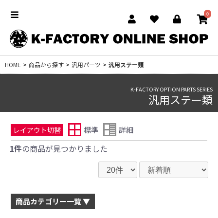
0
HOME
>
商品から探す
>
汎用パーツ
>
汎用ステー類
K-FACTORY OPTION PARTS SERIES
汎用ステー類
標準
詳細
レイアウト切替
1件
の商品が見つかりました
商品カテゴリー一覧