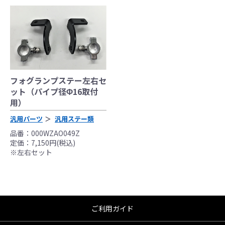
フォグランプステー左右セ
ット（パイプ径Φ16取付
用）
汎用パーツ
汎用ステー類
品番：000WZAO049Z
定価：7,150円(税込)
※左右セット
●当HP内では、マフラーの取付けイメージをわ
かりやすくするために一般車両に装着した写
真を使用しております。
ご利用ガイド
●レーシングパーツはサーキットにおけるスポ