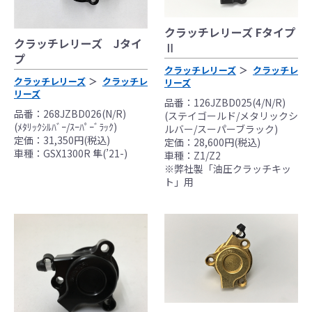
ください。
なお、取付時、使用時、その他で起きた全て
クラッチレリーズ Fタイプ
の事故、故障に対し保険、保証等は一切無
クラッチレリーズ Jタイ
Ⅱ
く、商品の返品、クレーム等も受付できませ
プ
クラッチレリーズ
クラッチレ
んので、あらかじめご了承ください。
クラッチレリーズ
クラッチレ
リーズ
●商品の仕様・価格につきましては事前の予告
リーズ
品番：126JZBD025(4/N/R)
無く変更となる場合がありますので了承願い
品番：268JZBD026(N/R)
(ステイゴールド/メタリックシ
ます。
(ﾒﾀﾘｯｸｼﾙﾊﾞｰ/ｽｰﾊﾟｰﾞﾗｯｸ)
ルバー/スーパーブラック)
●商品は、予告無く販売終了する場合がありま
定価：31,350円(税込)
定価：28,600円(税込)
車種：GSX1300R 隼(’21-)
すのでご了承願います。
車種：Z1/Z2
※弊社製「油圧クラッチキッ
ト」用