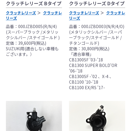
クラッチレリーズ Bタイプ
クラッチレリーズ Dタイプ
クラッチレリーズ
クラッチレ
クラッチレリーズ
クラッチレ
リーズ
リーズ
品番：000JZBD005(R/N/4)
品番：000JZBD003(N/R/4/O)
(スーパーブラック /メタリッ
(メタリックシルバー /スーパ
●当HP内では、マフラーの取付けイメージをわ
クシルバー /ステイゴールド )
ーブラック/ステイゴールド /
かりやすくするために一般車両に装着した写
定価：39,600円(税込)
チタンゴールド)
SUZUKI用(適合しない車種も
定価：30,800円(税込)
真を使用しております。
ございます。）
「適合車種」
●レーシングパーツはサーキットにおけるスポ
CB1300SF '03-'18
ーツ走行ならびにレース使用を目的としてお
CB1300 SUPER BOLD'OR
り公道（※）での使用は出来ません。
'06-'18
CB1300SF -'02 、X-4 、
●国内で開催される全ての競技に対応するわけ
CB1100 '10-’18
ではございません。
CB1100 EX/RS '17-
レースでの使用に際しては、主催者が発行す
る競技規則を確認の上、お客様ご自身の判断
により装着をお願い致します。
●取り付けについては専門の資格と知識・経験
を有した整備士が、指定のサービスマニュア
ル、指定の基準に基づいた取り付けを行って