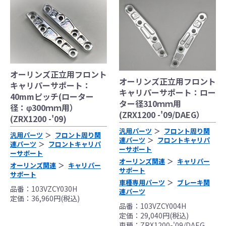
●当HP内では、マフラーの取付けイメージをわ
かりやすくするために一般車両に装着した写
真を使用しております。
オーリンズ正立用フロント
●レーシングパーツはサーキットにおけるスポ
オーリンズ正立用フロント
キャリパーサポート：
ーツ走行ならびにレース使用を目的としてお
キャリパーサポート：ロー
40mmピッチ(ローター
り公道（※）での使用は出来ません。
ター径310ｍｍ用
径：φ300ｍｍ用）
●国内で開催される全ての競技に対応するわけ
(ZRX1200 -'09/DAEG）
(ZRX1200 -'09)
ではございません。
汎用パーツ
フロント周り関
汎用パーツ
フロント周り関
レースでの使用に際しては、主催者が発行す
連パーツ
フロントキャリパ
連パーツ
フロントキャリパ
る競技規則を確認の上、お客様ご自身の判断
ーサポート
ーサポート
により装着をお願い致します。
オーリンズ関連
キャリパー
オーリンズ関連
キャリパー
サポート
●取り付けについては専門の資格と知識・経験
サポート
車種専用パーツ
ブレーキ関
を有した整備士が、指定のサービスマニュア
品番：103VZCY030H
連パーツ
ル、指定の基準に基づいた取り付けを行って
定価：36,960円(税込)
品番：103VZCY004H
ください。
定価：29,040円(税込)
なお、取付時、使用時、その他で起きた全て
車種：ZRX1200-'09/DAEG