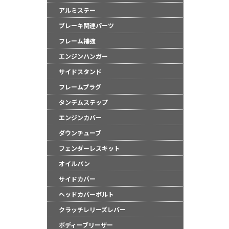
アルミステー
ブレーキ関連パーツ
フレーム補強
エンジンハンガー
サイドスタンド
フレームプラグ
●当HP内では、マ
しております。
タンデムステップ
●レーシングパーツ
エンジンカバー
（※）での使用は
ダウンチューブ
●国内で開催される
フェンダーレスキット
レースでの使用に
をお願い致します
オイルパン
●取り付けについて
サイドカバー
基準に基づいた取
ヘッドカバーボルト
なお、取付時、使
クラッチレリーズレバー
品、クレーム等も
●商品の仕様・価格
ボディーブリーザー