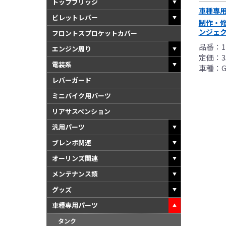
トップブリッジ
車種専
ビレットレバー
制作・修
ンジェ
フロントスプロケットカバー
品番：11
エンジン周り
定価：35
電装系
車種：GP
レバーガード
ミニバイク用パーツ
リアサスペンション
汎用パーツ
ブレンボ関連
オーリンズ関連
メンテナンス類
グッズ
車種専用パーツ
タンク