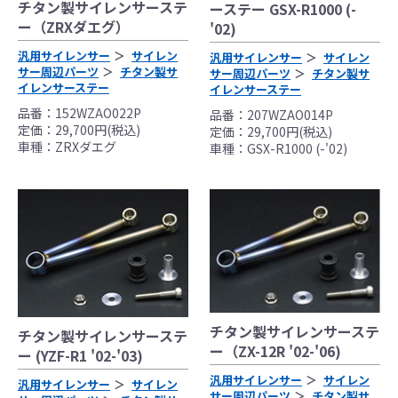
ル、指定の基準に基づいた取り付けを行って
チタン製サイレンサーステ
ーステー GSX-R1000 (-
ください。
ー（ZRXダエグ）
'02)
なお、取付時、使用時、その他で起きた全て
汎用サイレンサー
サイレン
汎用サイレンサー
サイレン
の事故、故障に対し保険、保証等は一切無
サー周辺パーツ
チタン製サ
サー周辺パーツ
チタン製サ
く、商品の返品、クレーム等も受付できませ
イレンサーステー
イレンサーステー
んので、あらかじめご了承ください。
品番：152WZAO022P
品番：207WZAO014P
●商品の仕様・価格につきましては事前の予告
定価：29,700円(税込)
定価：29,700円(税込)
車種：ZRXダエグ
車種：GSX-R1000 (-'02)
無く変更となる場合がありますので了承願い
ます。
●商品は、予告無く販売終了する場合がありま
すのでご了承願います。
チタン製サイレンサーステ
チタン製サイレンサーステ
ー（ZX-12R '02-'06)
ー (YZF-R1 '02-'03)
汎用サイレンサー
サイレン
汎用サイレンサー
サイレン
サー周辺パーツ
チタン製サ