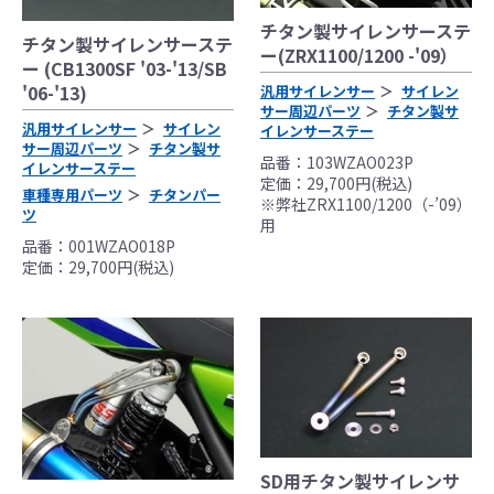
チタン製サイレンサーステ
チタン製サイレンサーステ
ー(ZRX1100/1200 -'09）
ー (CB1300SF '03-'13/SB
'06-'13)
汎用サイレンサー
サイレン
サー周辺パーツ
チタン製サ
汎用サイレンサー
サイレン
イレンサーステー
サー周辺パーツ
チタン製サ
●当HP内では、マフラーの取付けイメージをわ
品番：103WZAO023P
イレンサーステー
かりやすくするために一般車両に装着した写
定価：29,700円(税込)
車種専用パーツ
チタンパー
真を使用しております。
※弊社ZRX1100/1200（-’09）
ツ
用
●レーシングパーツはサーキットにおけるスポ
品番：001WZAO018P
ーツ走行ならびにレース使用を目的としてお
定価：29,700円(税込)
り公道（※）での使用は出来ません。
●国内で開催される全ての競技に対応するわけ
ではございません。
レースでの使用に際しては、主催者が発行す
る競技規則を確認の上、お客様ご自身の判断
により装着をお願い致します。
●取り付けについては専門の資格と知識・経験
を有した整備士が、指定のサービスマニュア
SD用チタン製サイレンサ