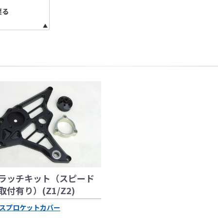
フラーの取付けイメージをわかりやすくするために一般車両に
戻る
はサーキットにおけるスポーツ走行ならびにレース使用を目的
出来ません。
全ての競技に対応するわけではございません。
際しては、主催者が発行する競技規則を確認の上、お客様ご自
。
は専門の資格と知識・経験を有した整備士が、指定のサービス
り付けを行ってください。
用時、その他で起きた全ての事故、故障に対し保険、保証等は
受付できませんので、あらかじめご了承ください。
につきましては事前の予告無く変更となる場合がありますので
販売終了する場合がありますのでご了承願います。
ラッチキット（スピード
付有り）(Z1/Z2)
スプロケットカバー