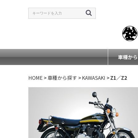
車種から
HOME
>
車種から探す
>
KAWASAKI
>
Z1／Z2