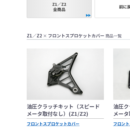
Z1／Z2
●当HP内では、マ
前に
全商品
しております。
●レーシングパーツ
（※）での使用は
●国内で開催される
Z1／Z2
フロントスプロケットカバー
×
商品一覧
レースでの使用に
をお願い致します
●取り付けについて
基準に基づいた取
なお、取付時、使
品、クレーム等も
●商品の仕様・価格
●商品は、予告無く
油圧クラッチキット（スピード
油圧ク
メータ取付なし）(Z1/Z2)
メータ取
フロントスプロケットカバー
フロント