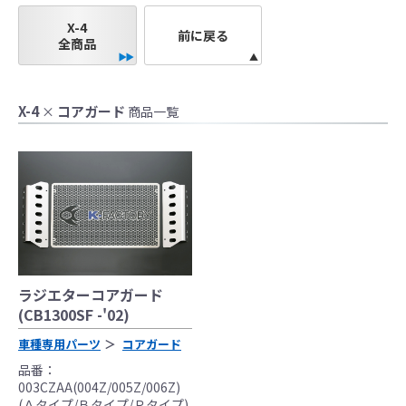
●当HP内では、マフラーの取付けイメージをわ
X-4
かりやすくするために一般車両に装着した写
前に戻る
全商品
真を使用しております。
●レーシングパーツはサーキットにおけるスポ
ーツ走行ならびにレース使用を目的としてお
X-4
コアガード
×
商品一覧
り公道（※）での使用は出来ません。
●国内で開催される全ての競技に対応するわけ
ではございません。
レースでの使用に際しては、主催者が発行す
る競技規則を確認の上、お客様ご自身の判断
により装着をお願い致します。
●取り付けについては専門の資格と知識・経験
を有した整備士が、指定のサービスマニュア
ル、指定の基準に基づいた取り付けを行って
ラジエターコアガード
ください。
(CB1300SF -'02)
なお、取付時、使用時、その他で起きた全て
車種専用パーツ
コアガード
の事故、故障に対し保険、保証等は一切無
品番：
く、商品の返品、クレーム等も受付できませ
003CZAA(004Z/005Z/006Z)
んので、あらかじめご了承ください。
(Ａタイプ/Ｂタイプ/Ｒタイプ)